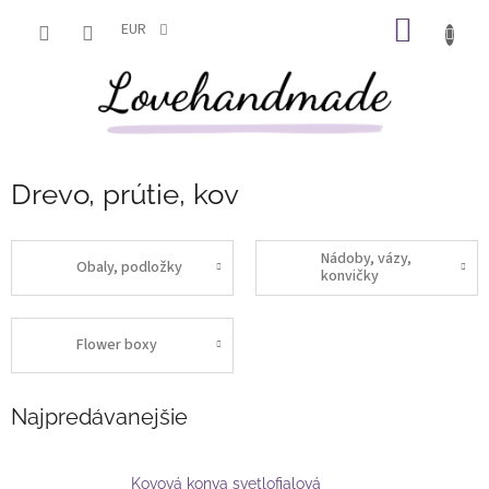
Prejsť
NÁKU
na
EUR
obsah
KOŠÍK
Drevo, prútie, kov
Nádoby, vázy,
Obaly, podložky
konvičky
Flower boxy
Najpredávanejšie
Kovová konva svetlofialová