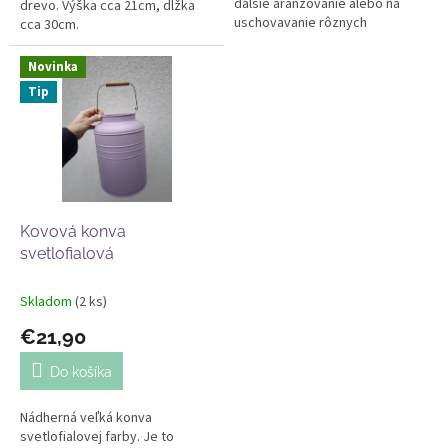
dalšie aranžovanie alebo na
drevo. Výška cca 21cm, dĺžka
uschovavanie rôznych
cca 30cm.
predmetov.
Novinka
Tip
Kovová konva
svetlofialová
Skladom
(2 ks)
€21,90
Do košíka
Nádherná veľká konva
svetlofialovej farby. Je to