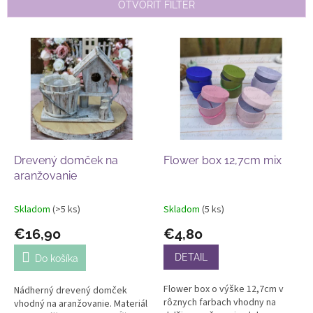
e
OTVORIŤ FILTER
p
r
V
o
ý
d
p
u
i
k
s
t
p
o
r
v
o
d
Drevený domček na
Flower box 12,7cm mix
u
aranžovanie
k
t
Skladom
(>5 ks)
Skladom
(5 ks)
o
€16,90
€4,80
v
DETAIL
Do košíka
Flower box o výške 12,7cm v
Nádherný drevený domček
rôznych farbach vhodny na
vhodný na aranžovanie. Materiál