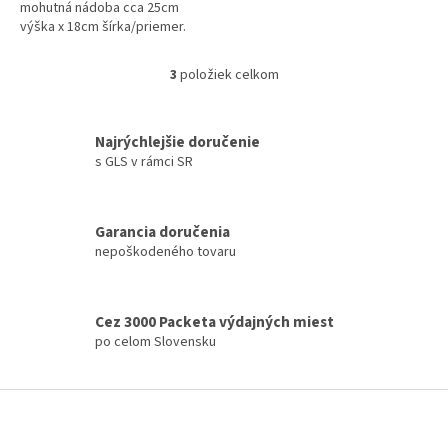
mohutná nádoba cca 25cm
výška x 18cm šírka/priemer.
3
položiek celkom
O
v
l
á
Najrýchlejšie doručenie
d
s GLS v rámci SR
a
c
i
Garancia doručenia
e
nepoškodeného tovaru
p
r
v
k
Cez 3000 Packeta výdajných miest
y
po celom Slovensku
v
ý
p
Z
i
á
s
p
u