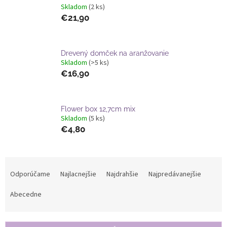
Skladom
(2 ks)
€21,90
Drevený domček na aranžovanie
Skladom
(>5 ks)
€16,90
Flower box 12,7cm mix
Skladom
(5 ks)
€4,80
R
a
Odporúčame
Najlacnejšie
Najdrahšie
Najpredávanejšie
d
e
Abecedne
n
i