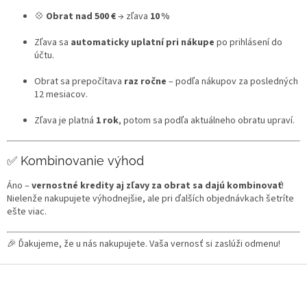
💠
Obrat nad 500 €
→ zľava
10 %
Zľava sa
automaticky uplatní pri nákupe
po prihlásení do
účtu.
Obrat sa prepočítava
raz ročne
– podľa nákupov za posledných
12 mesiacov.
Zľava je platná
1 rok
, potom sa podľa aktuálneho obratu upraví.
✅ Kombinovanie výhod
Áno –
vernostné kredity aj zľavy za obrat sa dajú kombinovať
!
Nielenže nakupujete výhodnejšie, ale pri ďalších objednávkach šetríte
ešte viac.
🎉 Ďakujeme, že u nás nakupujete. Vaša vernosť si zaslúži odmenu!
Z
á
p