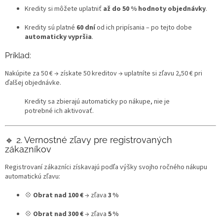
Kredity si môžete uplatniť
až do 50 % hodnoty objednávky
.
Kredity sú platné
60 dní
od ich pripísania – po tejto dobe
automaticky vypršia
.
Príklad:
Nakúpite za 50 € → získate 50 kreditov → uplatníte si zľavu 2,50 € pri
ďalšej objednávke.
Kredity sa zbierajú automaticky po nákupe, nie je
potrebné ich aktivovať.
🔹 2. Vernostné zľavy pre registrovaných
zákazníkov
Registrovaní zákazníci získavajú podľa výšky svojho ročného nákupu
automatickú zľavu:
💠
Obrat nad 100 €
→ zľava
3 %
💠
Obrat nad 300 €
→ zľava
5 %