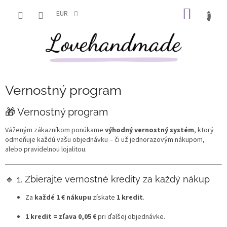
Prejsť
NÁKU
na
EUR
obsah
KOŠÍK
Vernostný program
🎁 Vernostný program
Váženým zákazníkom ponúkame
výhodný vernostný systém
, ktorý
odmeňuje každú vašu objednávku – či už jednorazovým nákupom,
alebo pravidelnou lojalitou.
🔹 1. Zbierajte vernostné kredity za každý nákup
Za
každé 1 € nákupu
získate
1 kredit
.
1 kredit = zľava 0,05 €
pri ďalšej objednávke.