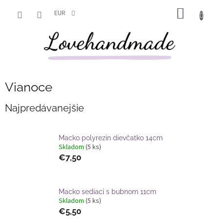
Prejsť
NÁKU
na
EUR
obsah
KOŠÍK
Vianoce
Najpredávanejšie
Macko polyrezin dievčatko 14cm
Skladom
(5 ks)
€7,50
Macko sediaci s bubnom 11cm
Skladom
(5 ks)
€5,50