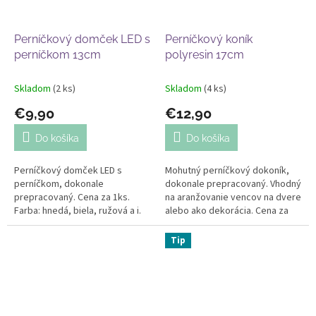
Perníčkový domček LED s
Perníčkový koník
perníčkom 13cm
polyresin 17cm
Skladom
(2 ks)
Skladom
(4 ks)
€9,90
€12,90
Do košíka
Do košíka
Perníčkový domček LED s
Mohutný perníčkový dokoník,
perníčkom, dokonale
dokonale prepracovaný. Vhodný
prepracovaný. Cena za 1ks.
na aranžovanie vencov na dvere
Farba: hnedá, biela, ružová a i.
alebo ako dekorácia. Cena za
Rozmery: výška 13cm, šírka
1ks. Farba: hnedá, biela
11cm, hĺbka 9cm
Rozmery: výška 17cm, šírka
Tip
18cm...