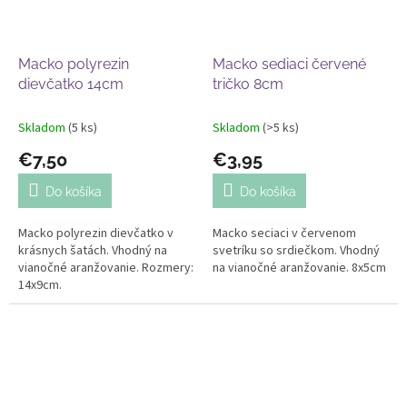
Macko polyrezin
Macko sediaci červené
dievčatko 14cm
tričko 8cm
Skladom
(5 ks)
Skladom
(>5 ks)
€7,50
€3,95
Do košíka
Do košíka
Macko polyrezin dievčatko v
Macko seciaci v červenom
krásnych šatách. Vhodný na
svetríku so srdiečkom. Vhodný
vianočné aranžovanie. Rozmery:
na vianočné aranžovanie. 8x5cm
14x9cm.