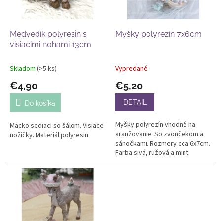
p
o
r
v
o
d
Medvedík polyresin s
Myšky polyrezín 7x6cm
u
visiacimi nohami 13cm
k
t
Skladom
(>5 ks)
Vypredané
o
€4,90
€5,20
v
DETAIL
Do košíka
Myšky polyrezín vhodné na
Macko sediaci so šálom. Visiace
aranžovanie. So zvončekom a
nožičky. Materiál polyresin.
sánočkami. Rozmery cca 6x7cm.
Farba sivá, ružová a mint.