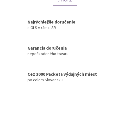
l
HORE
n
á
k
o
d
v
a
a
Najrýchlejšie doručenie
c
n
s GLS v rámci SR
i
i
e
e
p
r
Garancia doručenia
v
nepoškodeného tovaru
k
y
v
ý
Cez 3000 Packeta výdajných miest
p
po celom Slovensku
i
s
u
Z
á
p
ä
t
i