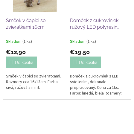
Srnček v čapici so
Domček z cukroviniek
zvieratkami 16cm
ružový LED polyresin
21cm
Skladom
(1 ks)
Skladom
(1 ks)
€12,90
€19,50
Do košíka
Do košíka
Srnček v čapici so zvieratkami.
Domček z cukrovniek s LED
Rozmery cca 16x13cm. Farba
svietením, dokonale
sivá, ružová a mint.
prepracovaný. Cena za 1ks.
Farba: hnedá, biela Rozmery:
výška 16cm, šírka 21cm