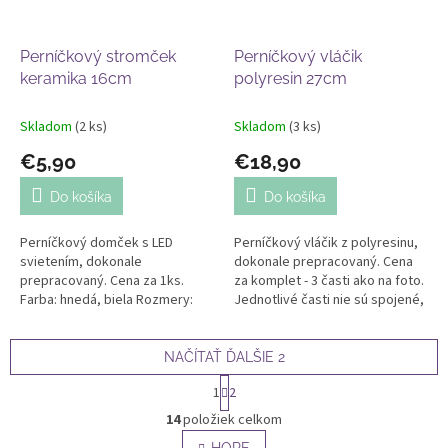
Perníčkový stromček
Perníčkový vláčik
keramika 16cm
polyresin 27cm
Skladom
(2 ks)
Skladom
(3 ks)
€5,90
€18,90
Do košíka
Do košíka
Perníčkový domček s LED
Perníčkový vláčik z polyresinu,
svietením, dokonale
dokonale prepracovaný. Cena
prepracovaný. Cena za 1ks.
za komplet - 3 časti ako na foto.
Farba: hnedá, biela Rozmery:
Jednotlivé časti nie sú spojené,
výška 15cm, šírka 7cm
viete si ich rôzne rozložiť.
Farba: hnedá, biela...
NAČÍTAŤ ĎALŠIE 2
S
1
2
t
O
r
14
položiek celkom
v
á