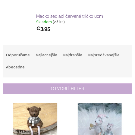
Macko sediaci červené tričko 8cm
Skladom
(>5 ks)
€3,95
R
a
Odporúčame
Najlacnejšie
Najdrahšie
Najpredávanejšie
d
e
Abecedne
n
i
e
OTVORIŤ FILTER
p
r
V
o
ý
d
p
u
i
k
s
t