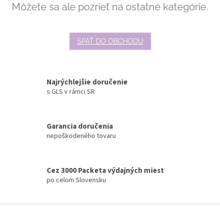
Môžete sa ale pozrieť na ostatné kategórie.
SPÄŤ DO OBCHODU
Najrýchlejšie doručenie
s GLS v rámci SR
Garancia doručenia
nepoškodeného tovaru
Cez 3000 Packeta výdajných miest
po celom Slovensku
Z
á