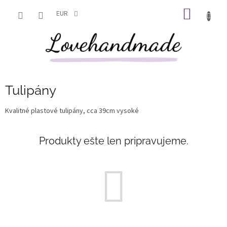
Prejsť
NÁKU
na
EUR
obsah
KOŠÍK
Tulipány
Kvalitné plastové tulipány, cca 39cm vysoké
Produkty ešte len pripravujeme.