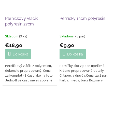
Perníčkový vláčik
Perníčky 13cm polyresin
polyresin 27cm
Skladom
(3 ks)
Skladom
(>5 pár)
€18,90
€9,90
Do košíka
Do košíka
Perníčkový vláčik z polyresinu,
Perníčky ako z pece upečené.
dokonale prepracovaný. Cena
Krásne prepracované detaily.
za komplet - 3 časti ako na foto.
Chlapec a dievča.Cena za 1 pár.
Jednotlivé časti nie sú spojené,
Farba: hnedá, biela Rozmery:
viete si ich rôzne rozložiť.
výška 13cm, šírka 7cm
Farba: hnedá, biela...