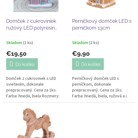
p
o
r
v
o
d
Domček z cukroviniek
Perníčkový domček LED s
u
ružový LED polyresin
perníčkom 13cm
k
21cm
t
Skladom
(1 ks)
Skladom
(2 ks)
o
€19,50
€9,90
v
Do košíka
Do košíka
Domček z cukrovniek s LED
Perníčkový domček LED s
svietením, dokonale
perníčkom, dokonale
prepracovaný. Cena za 1ks.
prepracovaný. Cena za 1ks.
Farba: hnedá, biela Rozmery:
Farba: hnedá, biela, ružová a i.
výška 16cm, šírka 21cm
Rozmery: výška 13cm, šírka
11cm, hĺbka 9cm