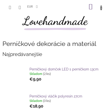
Prejsť
NÁKU
na
EUR
obsah
KOŠÍK
Perníčkové dekorácie a materiál
Najpredávanejšie
Perníčkový domček LED s perníčkom 13cm
Skladom
(2 ks)
€9,90
Perníčkový vláčik polyresin 27cm
Skladom
(3 ks)
€18,90