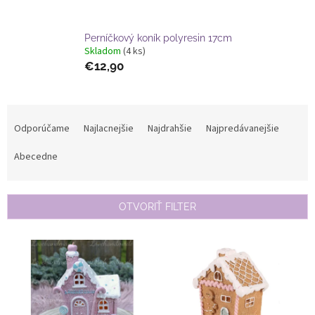
Perníčkový koník polyresin 17cm
Skladom
(4 ks)
€12,90
R
a
Odporúčame
Najlacnejšie
Najdrahšie
Najpredávanejšie
d
e
Abecedne
n
i
e
OTVORIŤ FILTER
p
r
V
o
ý
d
p
u
i
k
s
t