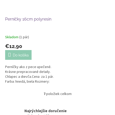
Perníčky 16cm polyresin
Skladom
(1 pár)
€12,90
Do košíka
Perníčky ako z pece upečené.
Krásne prepracované detaily.
Chlapec a dievča.Cena za 1 pár.
Farba: hnedá, biela Rozmery:
výška 16cm, šírka 10cm
7
položiek celkom
O
v
l
á
Najrýchlejšie doručenie