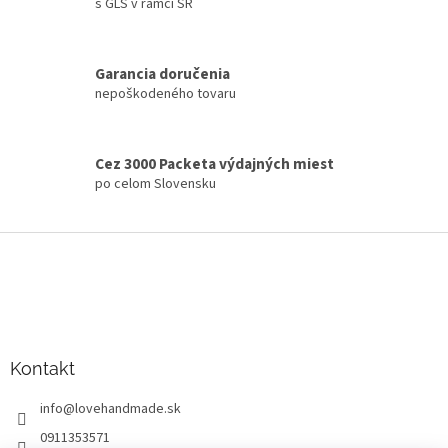
d
s GLS v rámci SR
a
c
i
Garancia doručenia
e
nepoškodeného tovaru
p
r
v
k
Cez 3000 Packeta výdajných miest
y
po celom Slovensku
v
ý
p
Z
i
á
s
p
u
ä
t
i
Kontakt
e
info
@
lovehandmade.sk
0911353571