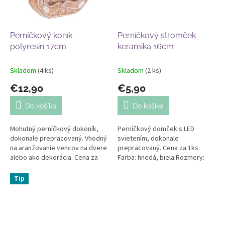
Perníčkový koník
Perníčkový stromček
polyresin 17cm
keramika 16cm
Skladom
(4 ks)
Skladom
(2 ks)
€12,90
€5,90
Do košíka
Do košíka
Mohutný perníčkový dokoník,
Perníčkový domček s LED
dokonale prepracovaný. Vhodný
svietením, dokonale
na aranžovanie vencov na dvere
prepracovaný. Cena za 1ks.
alebo ako dekorácia. Cena za
Farba: hnedá, biela Rozmery:
1ks. Farba: hnedá, biela
výška 15cm, šírka 7cm
Rozmery: výška 17cm, šírka
Tip
18cm...