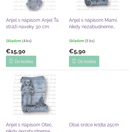
p
o
r
v
o
d
Anjel s nápisom Anjel Ťa
Anjel s nápisom Mami,
u
stráži naveky 30 cm
nikdy nezabudneme
k
8x11cm
t
Skladom
(4 ks)
Skladom
(5 ks)
o
€15,90
€5,90
v
Do košíka
Do košíka
Anjel s nápisom Otec,
Obal srdce krídla 25cm
nikdy nezabudneme