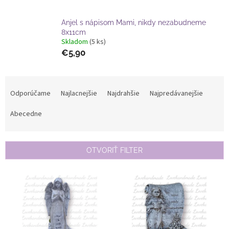
Anjel s nápisom Mami, nikdy nezabudneme
8x11cm
Skladom
(5 ks)
€5,90
R
a
Odporúčame
Najlacnejšie
Najdrahšie
Najpredávanejšie
d
e
Abecedne
n
i
e
OTVORIŤ FILTER
p
r
V
o
ý
d
p
u
i
k
s
t