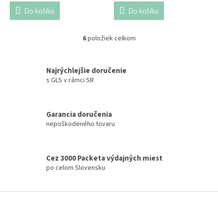
Do košíka
Do košíka
6
položiek celkom
O
v
l
á
Najrýchlejšie doručenie
d
s GLS v rámci SR
a
c
i
Garancia doručenia
e
nepoškodeného tovaru
p
r
v
k
Cez 3000 Packeta výdajných miest
y
po celom Slovensku
v
ý
p
Z
i
á
s
p