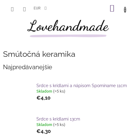
Prejsť
NÁKU
na
EUR
obsah
KOŠÍK
Smútočná keramika
Najpredávanejšie
Srdce s krídlami a nápisom Spomíname 11cm
Skladom
(>5 ks)
€4,10
Srdce s krídlami 13cm
Skladom
(>5 ks)
€4,30