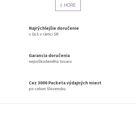
á
l
HORE
n
á
k
o
d
v
a
a
Najrýchlejšie doručenie
c
n
s GLS v rámci SR
i
i
e
e
p
r
Garancia doručenia
v
nepoškodeného tovaru
k
y
v
ý
Cez 3000 Packeta výdajných miest
p
po celom Slovensku
i
s
u
Z
á
p
ä
t