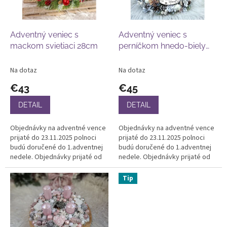
p
o
r
v
o
d
Adventný veniec s
Adventný veniec s
u
mackom svietiaci 28cm
perníčkom hnedo-biely
k
30cm
t
Na dotaz
Na dotaz
o
€43
€45
v
DETAIL
DETAIL
Objednávky na adventné vence
Objednávky na adventné vence
prijaté do 23.11.2025 polnoci
prijaté do 23.11.2025 polnoci
budú doručené do 1.adventnej
budú doručené do 1.adventnej
nedele. Objednávky prijaté od
nedele. Objednávky prijaté od
24.11. budú doručené po
24.11. budú doručené po
30.11.2025. Ďakujeme za
30.11.2025. Ďakujeme za
Tip
pochopenie...
pochopenie...