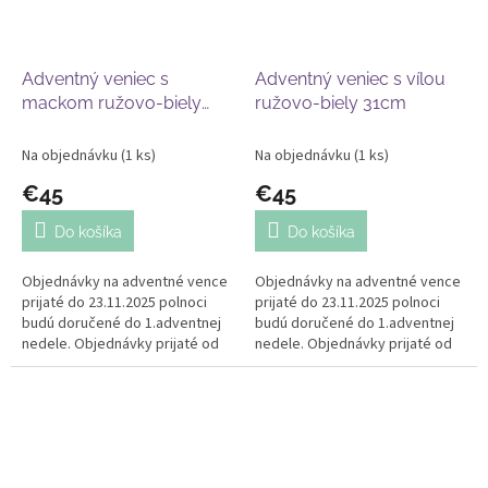
Adventný veniec s
Adventný veniec s vílou
mackom ružovo-biely
ružovo-biely 31cm
31cm
Na objednávku
(1 ks)
Na objednávku
(1 ks)
€45
€45
Do košíka
Do košíka
Objednávky na adventné vence
Objednávky na adventné vence
prijaté do 23.11.2025 polnoci
prijaté do 23.11.2025 polnoci
budú doručené do 1.adventnej
budú doručené do 1.adventnej
nedele. Objednávky prijaté od
nedele. Objednávky prijaté od
24.11. budú doručené po
24.11. budú doručené po
30.11.2025. Ďakujeme za
30.11.2025. Ďakujeme za
pochopenie...
pochopenie...