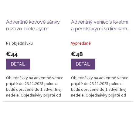
Adventné kovové sánky
Adventný veniec s kvetmi
ružovo-biele 25cm
a perníkovými srdiečkami
30cm
Na objednávku
Vypredané
€44
€48
DETAIL
DETAIL
Objednávky na adventné vence
Objednávky na adventné vence
prijaté do 23.11.2025 polnoci
prijaté do 23.11.2025 polnoci
budú doručené do 1.adventnej
budú doručené do 1.adventnej
nedele. Objednávky prijaté od
nedele. Objednávky prijaté od
24.11. budú doručené po
24.11. budú doručené po
30.11.2025. Ďakujeme za
30.11.2025. Ďakujeme za
pochopenie...
pochopenie...