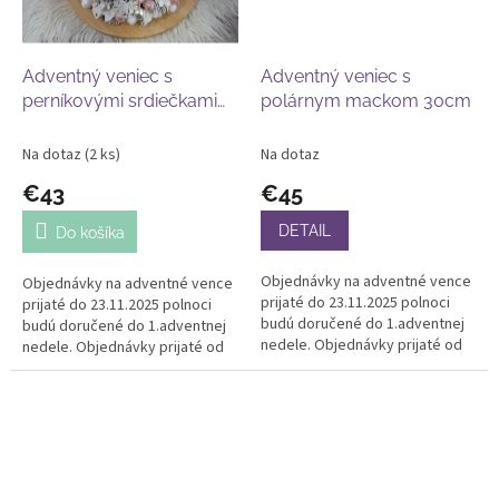
Adventný veniec s
Adventný veniec s
perníkovými srdiečkami
polárnym mackom 30cm
30cm
Na dotaz
(2 ks)
Na dotaz
€43
€45
DETAIL
Do košíka
Objednávky na adventné vence
Objednávky na adventné vence
prijaté do 23.11.2025 polnoci
prijaté do 23.11.2025 polnoci
budú doručené do 1.adventnej
budú doručené do 1.adventnej
nedele. Objednávky prijaté od
nedele. Objednávky prijaté od
24.11. budú doručené po
24.11. budú doručené po
30.11.2025. Ďakujeme za
30.11.2025. Ďakujeme za
pochopenie...
pochopenie...