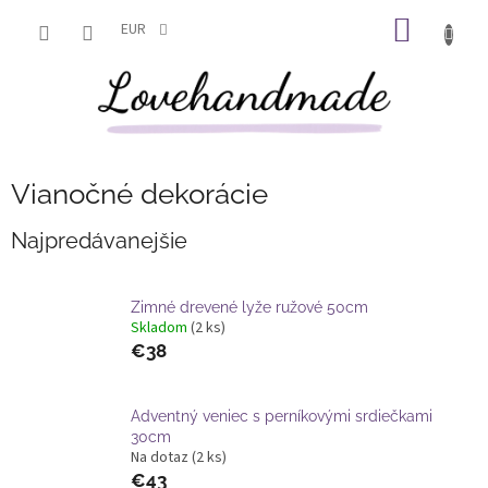
Prejsť
NÁKU
na
EUR
obsah
KOŠÍK
Vianočné dekorácie
Najpredávanejšie
Zimné drevené lyže ružové 50cm
Skladom
(2 ks)
€38
Adventný veniec s perníkovými srdiečkami
30cm
Na dotaz
(2 ks)
€43