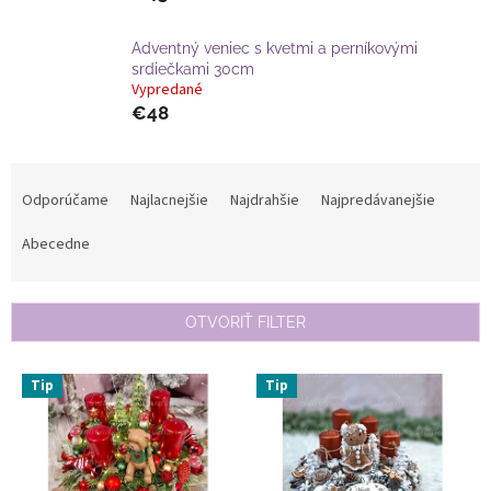
Adventný veniec s kvetmi a perníkovými
srdiečkami 30cm
Vypredané
€48
R
a
Odporúčame
Najlacnejšie
Najdrahšie
Najpredávanejšie
d
e
Abecedne
n
i
e
OTVORIŤ FILTER
p
r
V
Tip
Tip
o
ý
d
p
u
i
k
s
t