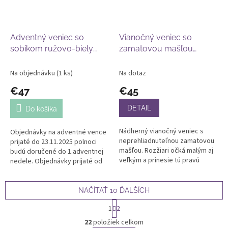
Adventný veniec so
Vianočný veniec so
sobíkom ružovo-biely
zamatovou mašľou
31cm
ružovo-biely 40cm
Na objednávku
(1 ks)
Na dotaz
€47
€45
DETAIL
Do košíka
Nádherný vianočný veniec s
Objednávky na adventné vence
neprehliadnuteľnou zamatovou
prijaté do 23.11.2025 polnoci
mašľou. Rozžiari očká malým aj
budú doručené do 1.adventnej
veľkým a prinesie tú pravú
nedele. Objednávky prijaté od
vianočnú atmosféru. Priemer
24.11. budú doručené po
cca 40cm, je možné vyrobiť...
30.11.2025. Ďakujeme za
pochopenie...
NAČÍTAŤ 10 ĎALŠÍCH
S
1
2
t
O
r
22
položiek celkom
v