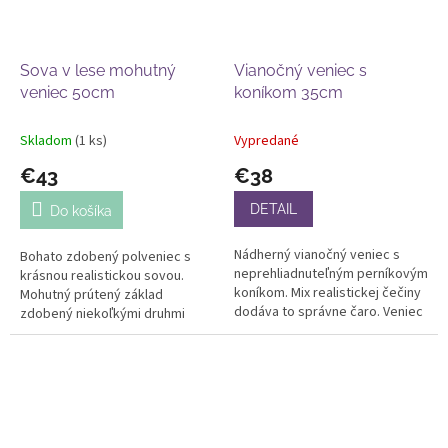
Sova v lese mohutný
Vianočný veniec s
veniec 50cm
koníkom 35cm
Skladom
(1 ks)
Vypredané
€43
€38
DETAIL
Do košíka
Nádherný vianočný veniec s
Bohato zdobený polveniec s
neprehliadnuteľným perníkovým
krásnou realistickou sovou.
koníkom. Mix realistickej čečiny
Mohutný prútený základ
dodáva to správne čaro. Veniec
zdobený niekoľkými druhmi
je celoumelý. Vhodný na
realistickej čečiny. Šírka cca
niekoľko rokov. Priemer cca...
45cm, výška s previsom cca
50cm....