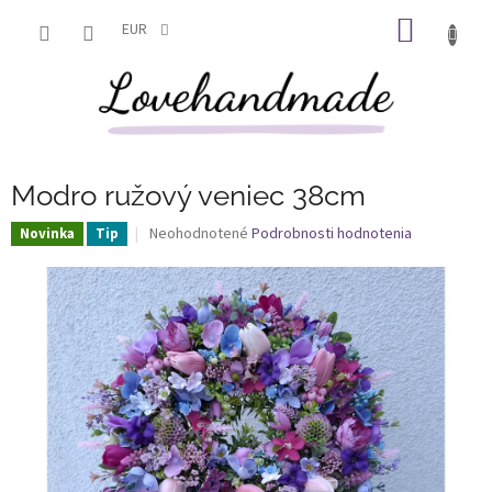
Prejsť
NÁKU
na
EUR
obsah
KOŠÍK
Modro ružový veniec 38cm
Priemerné
Neohodnotené
Podrobnosti hodnotenia
Novinka
Tip
hodnotenie
produktu
je
0,0
z
5
hviezdičiek.