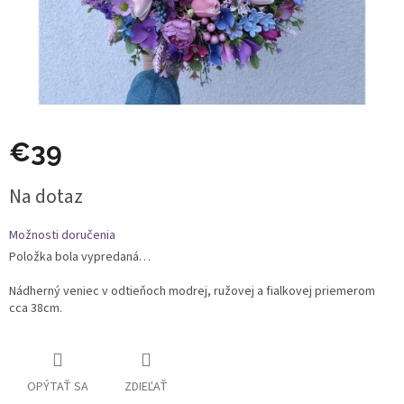
€39
Jednotková
Na dotaz
cena:
Možnosti doručenia
Položka bola vypredaná…
Nádherný veniec v odtieňoch modrej, ružovej a fialkovej priemerom
cca 38cm.
OPÝTAŤ SA
ZDIEĽAŤ