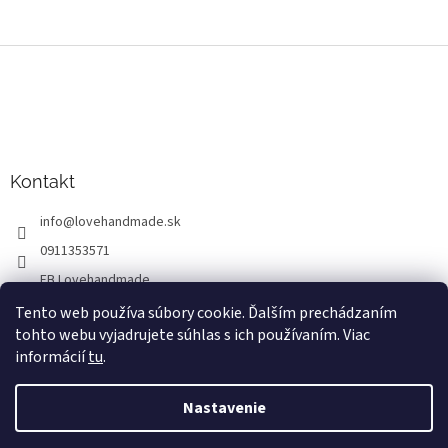
Z
á
p
ä
t
i
Kontakt
e
info
@
lovehandmade.sk
0911353571
FB Lovehandmade
lovehandmade.sk
Tento web používa súbory cookie. Ďalším prechádzaním
tohto webu vyjadrujete súhlas s ich používaním. Viac
Lovehandmade
informácií
tu
.
Nastavenie
Vytvoril Shoptet