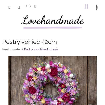
Prejsť
NÁKU
na
EUR
obsah
KOŠÍK
Pestrý veniec 42cm
Priemerné
Neohodnotené
Podrobnosti hodnotenia
hodnotenie
produktu
je
0,0
z
5
hviezdičiek.