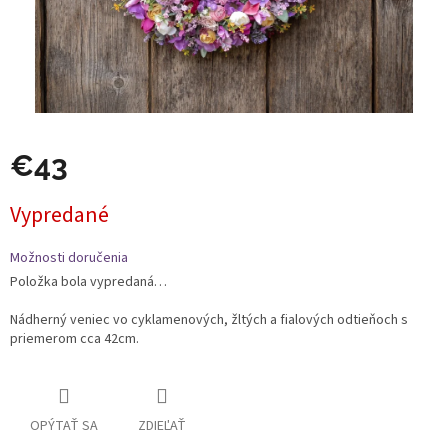
€43
Jednotková
Vypredané
cena:
Možnosti doručenia
Položka bola vypredaná…
Nádherný veniec vo cyklamenových, žltých a fialových odtieňoch s
priemerom cca 42cm.
OPÝTAŤ SA
ZDIEĽAŤ