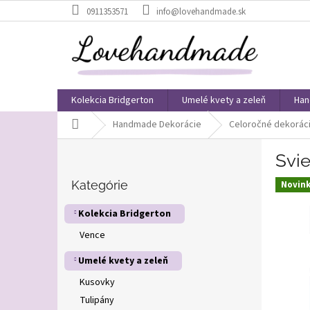
Prejsť
0911353571
info@lovehandmade.sk
na
obsah
Kolekcia Bridgerton
Umelé kvety a zeleň
Han
Domov
Handmade Dekorácie
Celoročné dekorác
B
Svi
o
Preskočiť
č
kategórie
Kategórie
Novin
n
ý
Kolekcia Bridgerton
p
Vence
a
n
Umelé kvety a zeleň
e
l
Kusovky
Tulipány