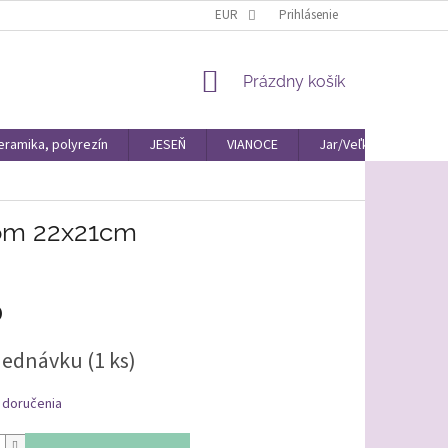
EUR
Prihlásenie
NÁKUPNÝ
Prázdny košík
KOŠÍK
eramika, polyrezín
JESEŇ
VIANOCE
Jar/Veľká Noc Materiá
kom 22x21cm
0
ová
jednávku
(1 ks)
 doručenia