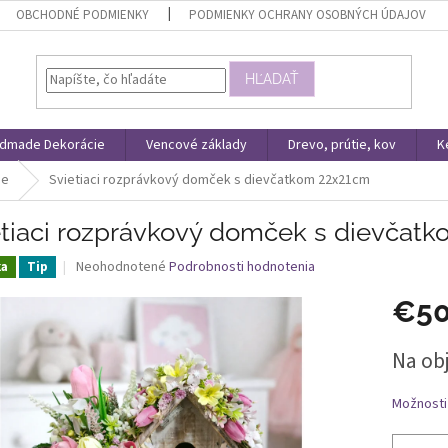
OBCHODNÉ PODMIENKY
PODMIENKY OCHRANY OSOBNÝCH ÚDAJOV
HĽADAŤ
dmade Dekorácie
Vencové základy
Drevo, prútie, kov
K
ie
Svietiaci rozprávkový domček s dievčatkom 22x21cm
etiaci rozprávkový domček s dievčat
Priemerné
Neohodnotené
Podrobnosti hodnotenia
ka
Tip
hodnotenie
produktu
€5
je
0,0
Jednotk
Na ob
z
cena:
5
hviezdičiek.
Možnosti