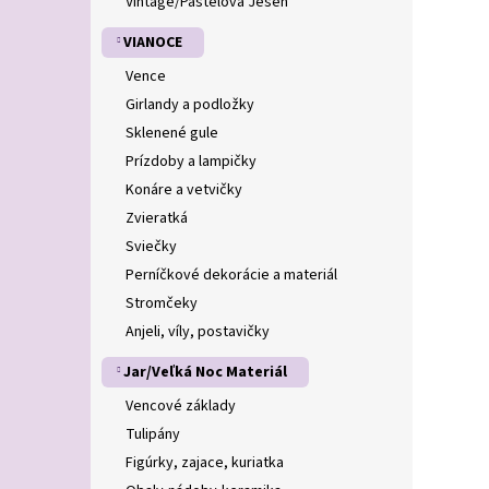
Vintage/Pastelová Jeseň
VIANOCE
Vence
Girlandy a podložky
Sklenené gule
Prízdoby a lampičky
Konáre a vetvičky
Zvieratká
Sviečky
Perníčkové dekorácie a materiál
Stromčeky
Anjeli, víly, postavičky
Jar/Veľká Noc Materiál
Vencové základy
Tulipány
Figúrky, zajace, kuriatka