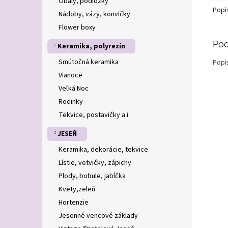
Obaly, podložky
Popi
Nádoby, vázy, konvičky
Flower boxy
Pod
Keramika, polyrezín
Smútočná keramika
Popi
Vianoce
Veľká Noc
Rodinky
Tekvice, postavičky a i.
JESEŇ
Keramika, dekorácie, tekvice
Lístie, vetvičky, zápichy
Plody, bobule, jabĺčka
Kvety,zeleň
Hortenzie
Jesenné vencové základy