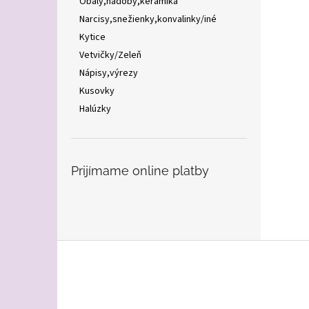
Obaly,nádoby,keramika
Narcisy,snežienky,konvalinky/iné
Kytice
Vetvičky/Zeleň
Nápisy,výrezy
Kusovky
Halúzky
Prijímame online platby
Z
á
p
ä
t