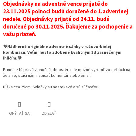
Objednávky na adventné vence prijaté do
23.11.2025 polnoci budú doručené do 1.adventnej
nedele. Objednávky prijaté od 24.11. budú
doručené po 30.11.2025. Ďakujeme za pochopenie a
vašu priazeň.
💜Nádherné originálne adventné sánky v ružovo-bielej
kombinácii. Veľmi husto zdobené kvalitným 3d zasneženým
ihličím.💜
Prinesie tú pravú vianočnú atmosféru. Je možné vyrobiť vo farbách na
želanie, stačí nám napísať komentár alebo email.
Dĺžka cca 25cm. Sviečky sú nestekavé a sú súčasťou.
OPÝTAŤ SA
ZDIEĽAŤ