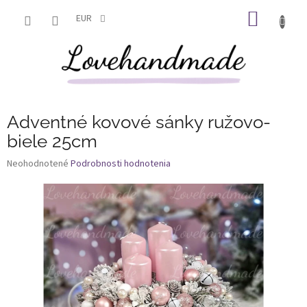
Prejsť
NÁKU
na
EUR
obsah
KOŠÍK
Adventné kovové sánky ružovo-
biele 25cm
Priemerné
Neohodnotené
Podrobnosti hodnotenia
hodnotenie
produktu
je
0,0
z
5
hviezdičiek.