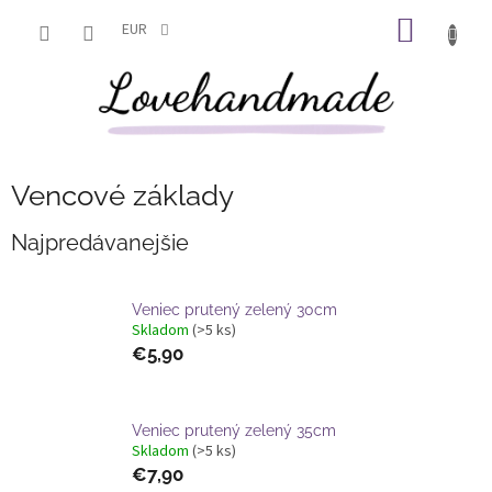
Prejsť
NÁKU
na
EUR
obsah
KOŠÍK
Vencové základy
Najpredávanejšie
Veniec prutený zelený 30cm
Skladom
(>5 ks)
€5,90
Veniec prutený zelený 35cm
Skladom
(>5 ks)
€7,90