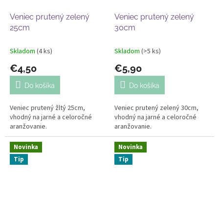
Veniec prutený zelený
Veniec prutený zelený
25cm
30cm
Skladom
(4 ks)
Skladom
(>5 ks)
€4,50
€5,90
Do košíka
Do košíka
Veniec prutený žltý 25cm,
Veniec prutený zelený 30cm,
vhodný na jarné a celoročné
vhodný na jarné a celoročné
aranžovanie.
aranžovanie.
Novinka
Novinka
Tip
Tip