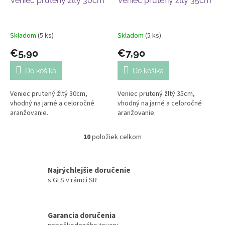
Veniec prutený žltý 30cm
Veniec prutený žltý 35cm
Skladom
(5 ks)
Skladom
(5 ks)
€5,90
€7,90
Do košíka
Do košíka
Veniec prutený žltý 30cm,
Veniec prutený žltý 35cm,
vhodný na jarné a celoročné
vhodný na jarné a celoročné
aranžovanie.
aranžovanie.
10
položiek celkom
O
v
l
á
Najrýchlejšie doručenie
d
s GLS v rámci SR
a
c
i
Garancia doručenia
e