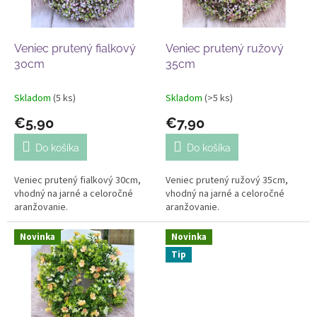
p
o
r
v
o
d
Veniec prutený fialkový
Veniec prutený ružový
u
30cm
35cm
k
t
Skladom
(5 ks)
Skladom
(>5 ks)
o
€5,90
€7,90
v
Do košíka
Do košíka
Veniec prutený fialkový 30cm,
Veniec prutený ružový 35cm,
vhodný na jarné a celoročné
vhodný na jarné a celoročné
aranžovanie.
aranžovanie.
Novinka
Novinka
Tip