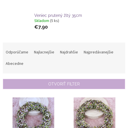
Veniec prutený žltý 35cm
Skladom
(5 ks)
€7,90
R
a
Odporúčame
Najlacnejšie
Najdrahšie
Najpredávanejšie
d
e
Abecedne
n
i
e
OTVORIŤ FILTER
p
r
V
o
ý
d
p
u
i
k
s
t