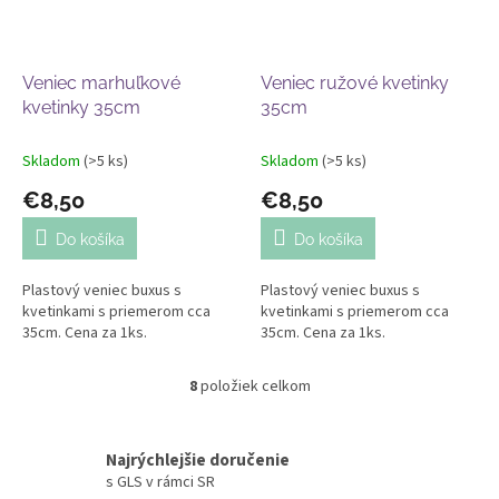
Veniec marhuľkové
Veniec ružové kvetinky
kvetinky 35cm
35cm
Skladom
(>5 ks)
Skladom
(>5 ks)
€8,50
€8,50
Do košíka
Do košíka
Plastový veniec buxus s
Plastový veniec buxus s
kvetinkami s priemerom cca
kvetinkami s priemerom cca
35cm. Cena za 1ks.
35cm. Cena za 1ks.
8
položiek celkom
O
v
l
á
Najrýchlejšie doručenie
d
s GLS v rámci SR