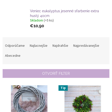
Veniec eukalyptus jesenné sfarbenie extra
hustý 40cm
Skladom
(>5 ks)
€10,90
R
a
Odporúčame
Najlacnejšie
Najdrahšie
Najpredávanejšie
d
e
Abecedne
n
i
e
OTVORIŤ FILTER
p
r
V
Tip
o
ý
d
p
u
i
k
s
t