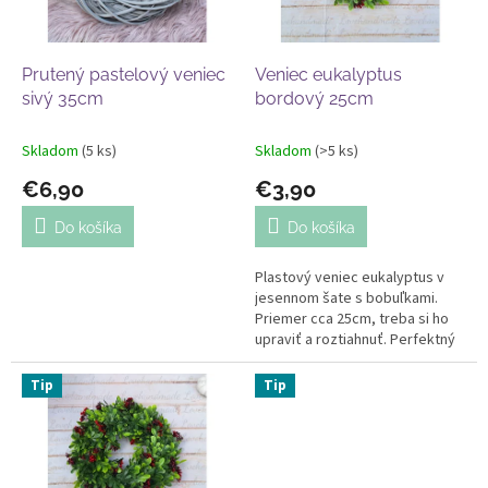
p
o
r
v
o
d
Prutený pastelový veniec
Veniec eukalyptus
u
sivý 35cm
bordový 25cm
k
t
Skladom
(5 ks)
Skladom
(>5 ks)
o
€6,90
€3,90
v
Do košíka
Do košíka
Plastový veniec eukalyptus v
jesennom šate s bobuľkami.
Priemer cca 25cm, treba si ho
upraviť a roztiahnuť. Perfektný
na jesenné aranžovanie.
Tip
Tip