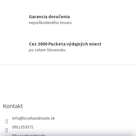
a
c
i
Garancia doručenia
e
nepoškodeného tovaru
p
r
v
k
Cez 3000 Packeta výdajných miest
y
po celom Slovensku
v
ý
p
Z
i
á
s
p
u
ä
t
i
Kontakt
e
info
@
lovehandmade.sk
0911353571
FB Lovehandmade