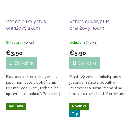
Veniec eukalyptus
Veniec eukalyptus
oranžový 25cm
oranžový 30cm
Skladom
(>5 ks)
Skladom
(>5 ks)
€3,90
€5,90
Do košíka
Do košíka
Plastový veniec eukalyptus v
Plastový veniec eukalyptus v
jesennom šate s bobuľkami.
jesennom šate s bobuľkami.
Priemer cca 25cm, treba si ho
Priemer cca 30cm, treba si ho
upraviť a roztiahnuť. Perfektný
upraviť a roztiahnuť. Perfektný
na jesenné aranžovanie.
na jesenné aranžovanie.
Novinka
Novinka
Tip