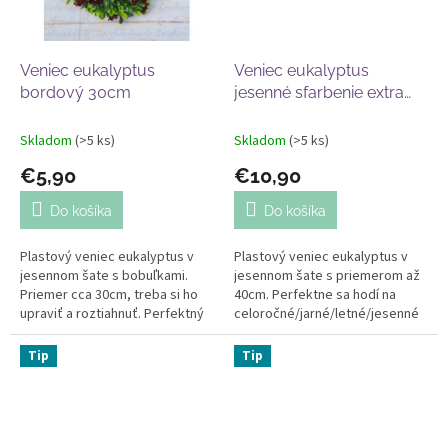
Veniec eukalyptus
Veniec eukalyptus
bordový 30cm
jesenné sfarbenie extra
hustý 40cm
Skladom
(>5 ks)
Skladom
(>5 ks)
€5,90
€10,90
Do košíka
Do košíka
Plastový veniec eukalyptus v
Plastový veniec eukalyptus v
jesennom šate s bobuľkami.
jesennom šate s priemerom až
Priemer cca 30cm, treba si ho
40cm. Perfektne sa hodí na
upraviť a roztiahnuť. Perfektný
celoročné/jarné/letné/jesenné
na jesenné aranžovanie.
aranžovanie. Top kvalita. Cena
za 1ks.
Tip
Tip