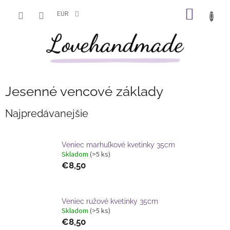
Prejsť
NÁKU
na
EUR
obsah
KOŠÍK
Jesenné vencové základy
Najpredávanejšie
Veniec marhuľkové kvetinky 35cm
Skladom
(>5 ks)
€8,50
Veniec ružové kvetinky 35cm
Skladom
(>5 ks)
€8,50