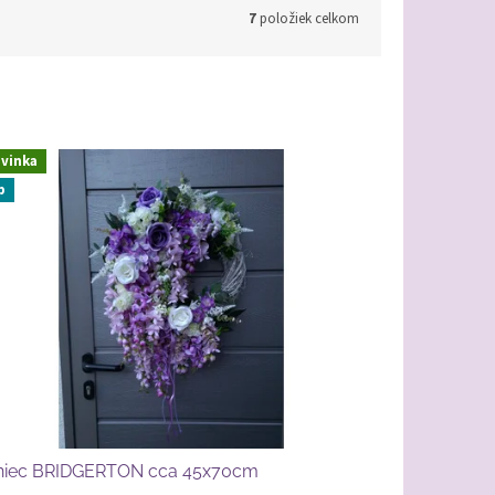
7
položiek celkom
vinka
p
niec BRIDGERTON cca 45x70cm