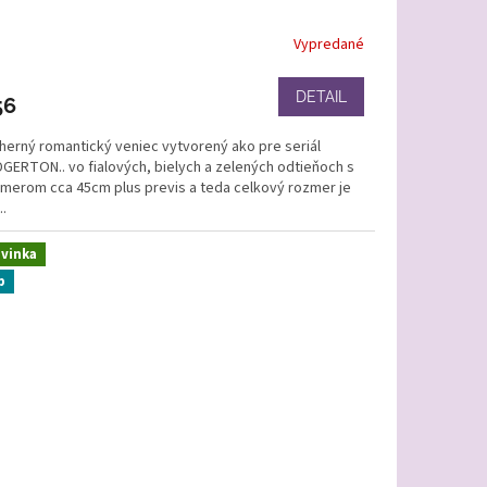
Vypredané
DETAIL
56
herný romantický veniec vytvorený ako pre seriál
DGERTON.. vo fialových, bielych a zelených odtieňoch s
emerom cca 45cm plus previs a teda celkový rozmer je
..
vinka
p