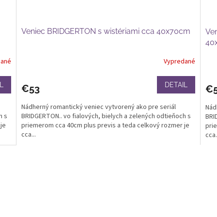
Veniec BRIDGERTON s wistériami cca 40x70cm
Ven
40
dané
Vypredané
L
DETAIL
€53
€
Nádherný romantický veniec vytvorený ako pre seriál
Nád
h s
BRIDGERTON.. vo fialových, bielych a zelených odtieňoch s
BRI
je
priemerom cca 40cm plus previs a teda celkový rozmer je
pri
cca...
cca.