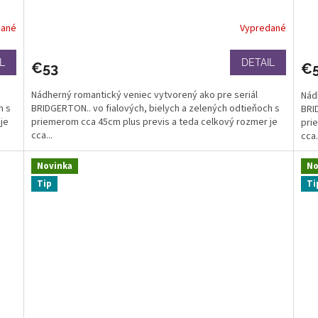
dané
Vypredané
L
DETAIL
€53
€
Nádherný romantický veniec vytvorený ako pre seriál
Nád
h s
BRIDGERTON.. vo fialových, bielych a zelených odtieňoch s
BRI
je
priemerom cca 45cm plus previs a teda celkový rozmer je
pri
cca...
cca.
Novinka
No
Tip
Ti