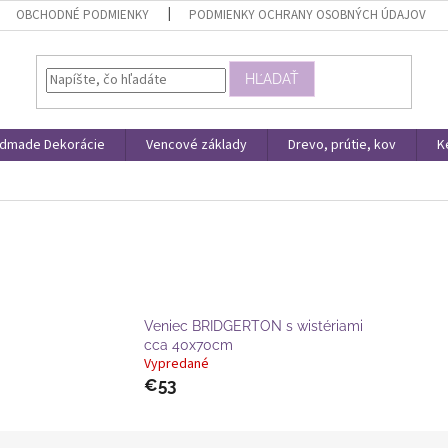
OBCHODNÉ PODMIENKY
PODMIENKY OCHRANY OSOBNÝCH ÚDAJOV
HĽADAŤ
dmade Dekorácie
Vencové základy
Drevo, prútie, kov
K
Veniec BRIDGERTON s wistériami
cca 40x70cm
Vypredané
€53