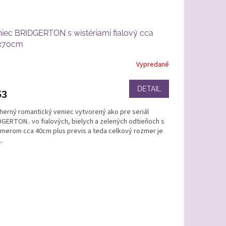
iec BRIDGERTON s wistériami fialový cca
x70cm
Vypredané
DETAIL
53
herný romantický veniec vytvorený ako pre seriál
DGERTON.. vo fialových, bielych a zelených odtieňoch s
emerom cca 40cm plus previs a teda celkový rozmer je
..