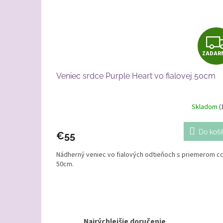
ZADAR
Veniec srdce Purple Heart vo fialovej 50cm
Skladom
(
Do koší
€55
Nádherný veniec vo fialových odtieňoch s priemerom c
50cm.
Najrýchlejšie doručenie