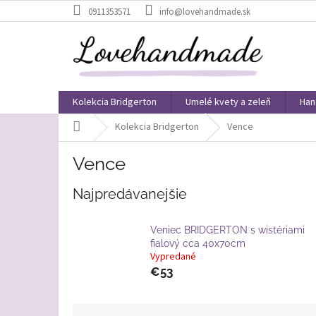
Prejsť
0911353571
info@lovehandmade.sk
na
obsah
Kolekcia Bridgerton
Umelé kvety a zeleň
Han
Domov
Kolekcia Bridgerton
Vence
Vence
Najpredávanejšie
Veniec BRIDGERTON s wistériami
fialový cca 40x70cm
Vypredané
€53
R