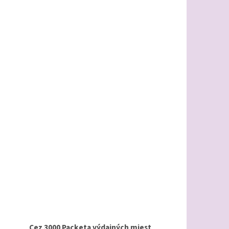
Cez 3000 Packeta výdajných miest