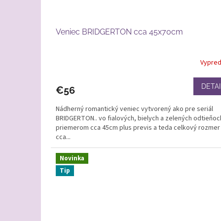
Veniec BRIDGERTON cca 45x70cm
Vypre
DETAI
€56
Nádherný romantický veniec vytvorený ako pre seriál
BRIDGERTON.. vo fialových, bielych a zelených odtieňoc
priemerom cca 45cm plus previs a teda celkový rozmer 
cca...
Novinka
Tip