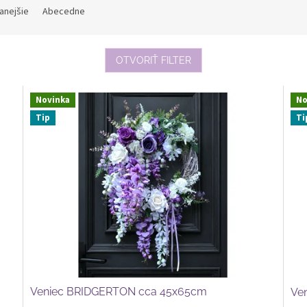
anejšie
Abecedne
OTVORIŤ FILTER
Novinka
No
Tip
Ti
Veniec BRIDGERTON cca 45x65cm
Ve