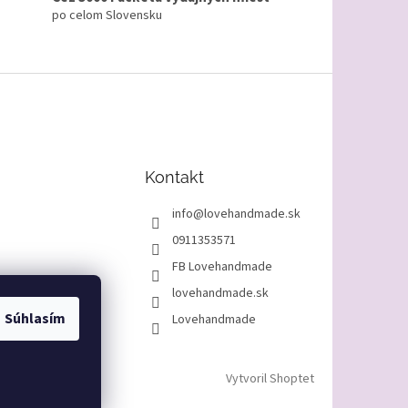
po celom Slovensku
Kontakt
info
@
lovehandmade.sk
0911353571
FB Lovehandmade
lovehandmade.sk
Súhlasím
Lovehandmade
Vytvoril Shoptet