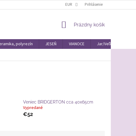
EUR
Prihlásenie
NÁKUPNÝ
Prázdny košík
KOŠÍK
eramika, polyrezín
JESEŇ
VIANOCE
Jar/Veľká Noc Materiá
Veniec BRIDGERTON cca 40x65cm
Vypredané
€52