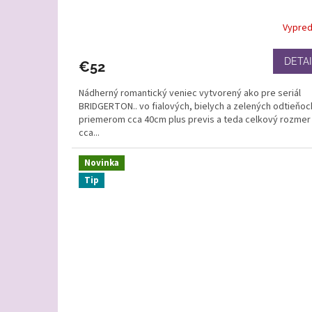
Vypre
DETAI
€52
Nádherný romantický veniec vytvorený ako pre seriál
BRIDGERTON.. vo fialových, bielych a zelených odtieňoc
priemerom cca 40cm plus previs a teda celkový rozmer 
cca...
Novinka
Tip