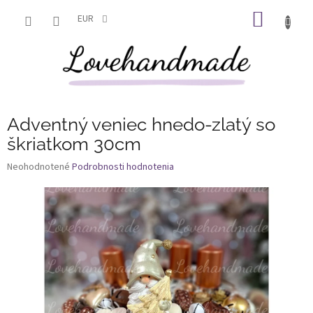
Prejsť
NÁKU
na
EUR
obsah
KOŠÍK
Adventný veniec hnedo-zlatý so
škriatkom 30cm
Priemerné
Neohodnotené
Podrobnosti hodnotenia
hodnotenie
produktu
je
0,0
z
5
hviezdičiek.