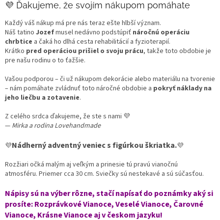
💜 Ďakujeme, že svojím nákupom pomáhate
Každý váš nákup má pre nás teraz ešte hlbší význam.
Náš tatino
Jozef
musel nedávno podstúpiť
náročnú operáciu
chrbtice
a čaká ho dlhá cesta rehabilitácií a fyzioterapií.
Krátko
pred operáciou prišiel o svoju prácu
, takže toto obdobie je
pre našu rodinu o to ťažšie.
Vašou podporou – či už nákupom dekorácie alebo materiálu na tvorenie
– nám pomáhate zvládnuť toto náročné obdobie a
pokryť náklady na
jeho liečbu a zotavenie
.
Z celého srdca ďakujeme, že ste s nami 💜
—
Mirka a rodina Lovehandmade
Nádherný adventný veniec s figúrkou škriatka.
💜
💜
Rozžiari očká malým aj veľkým a prinesie tú pravú vianočnú
atmosféru. Priemer cca 30 cm. Sviečky sú nestekavé a sú súčasťou.
Nápisy sú na výber rôzne, stačí napísať do poznámky aký si
prosíte: Rozprávkové Vianoce, Veselé Vianoce, Čarovné
Vianoce, Krásne Vianoce aj v českom jazyku!