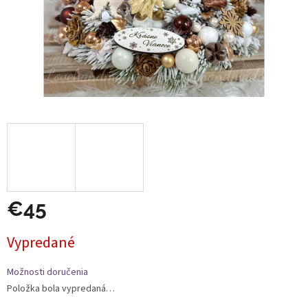
€45
Jednotková
Vypredané
cena:
Možnosti doručenia
Položka bola vypredaná…