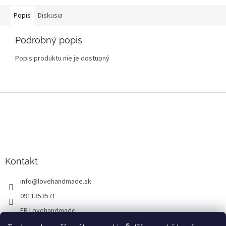
Popis
Diskusia
Podrobný popis
Popis produktu nie je dostupný
Z
á
p
ä
t
i
Kontakt
e
info
@
lovehandmade.sk
0911353571
FB Lovehandmade
lovehandmade.sk