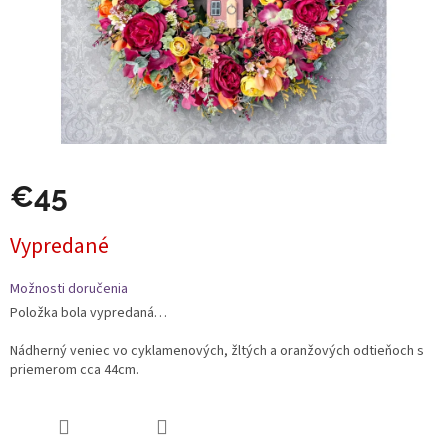
€45
Jednotková
Vypredané
cena:
Možnosti doručenia
Položka bola vypredaná…
Nádherný veniec vo cyklamenových, žltých a oranžových odtieňoch s
priemerom cca 44cm.