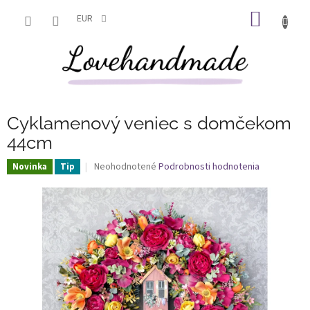
Prejsť
NÁKU
na
EUR
obsah
KOŠÍK
Cyklamenový veniec s domčekom
44cm
Priemerné
Neohodnotené
Podrobnosti hodnotenia
Novinka
Tip
hodnotenie
produktu
je
0,0
z
5
hviezdičiek.