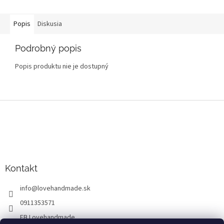
Popis
Diskusia
Podrobný popis
Popis produktu nie je dostupný
Z
á
p
ä
t
i
Kontakt
e
info
@
lovehandmade.sk
0911353571
FB Lovehandmade