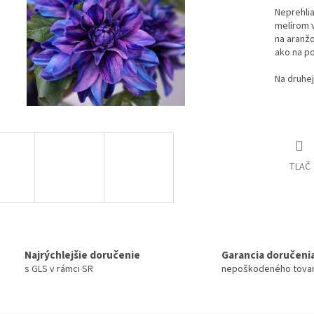
Neprehlia
melírom v
na aranžo
ako na po
Na druhej
TLAČ
Najrýchlejšie doručenie
Garancia doručeni
s GLS v rámci SR
nepoškodeného tova