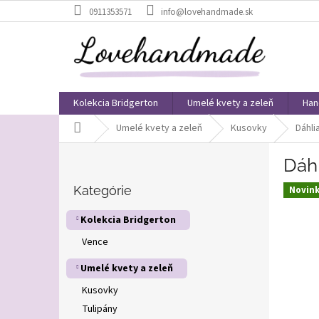
Prejsť
0911353571
info@lovehandmade.sk
na
obsah
Kolekcia Bridgerton
Umelé kvety a zeleň
Han
Domov
Umelé kvety a zeleň
Kusovky
Dáhli
B
Dáhl
o
Preskočiť
č
kategórie
Kategórie
Novin
n
ý
Kolekcia Bridgerton
p
Vence
a
n
Umelé kvety a zeleň
e
l
Kusovky
Tulipány