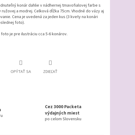
dnuteľný konár dahlie v nádhernej tmavofialovej farbe s
 ružovej a modrej. Celková dĺžka 75cm. Vhodné do vázy aj
vanie. Cena je uvedená za jeden kus (3 kvety na konári
slednej foto).
 foto je pre ilustráciu cca 5-6 konárov.
OPÝTAŤ SA
ZDIEĽAŤ
Cez 3000 Packeta
a
výdajných miest
ru
po celom Slovensku