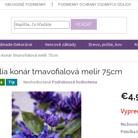
OBCHODNÉ PODMIENKY
PODMIENKY OCHRANY OSOBNÝCH ÚDAJOV
HĽADAŤ
dmade Dekorácie
Vencové základy
Drevo, prútie, kov
K
a konár tmavofialová melír 75cm
ia konár tmavofialová melír 75cm
Priemerné
Neohodnotené
Podrobnosti hodnotenia
ka
Tip
hodnotenie
produktu
€4,
je
0,0
Jednotk
Vypre
z
cena:
5
hviezdičiek.
Možnosti
Položka 