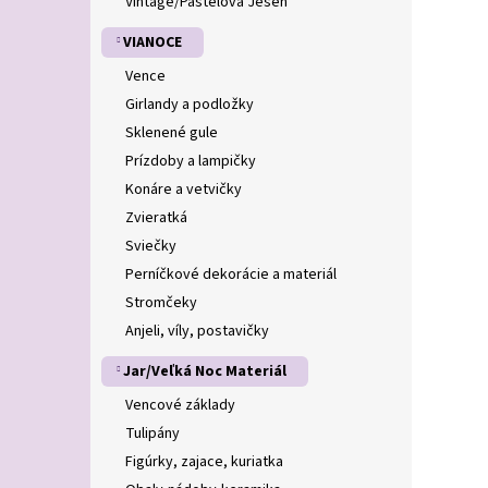
Vintage/Pastelová Jeseň
VIANOCE
Vence
Girlandy a podložky
Sklenené gule
Prízdoby a lampičky
Konáre a vetvičky
Zvieratká
Sviečky
Perníčkové dekorácie a materiál
Stromčeky
Anjeli, víly, postavičky
Jar/Veľká Noc Materiál
Vencové základy
Tulipány
Figúrky, zajace, kuriatka