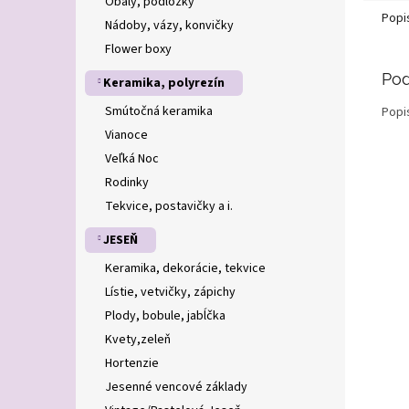
Obaly, podložky
Popi
Nádoby, vázy, konvičky
Flower boxy
Pod
Keramika, polyrezín
Smútočná keramika
Popi
Vianoce
Veľká Noc
Rodinky
Tekvice, postavičky a i.
JESEŇ
Keramika, dekorácie, tekvice
Lístie, vetvičky, zápichy
Plody, bobule, jabĺčka
Kvety,zeleň
Hortenzie
Jesenné vencové základy