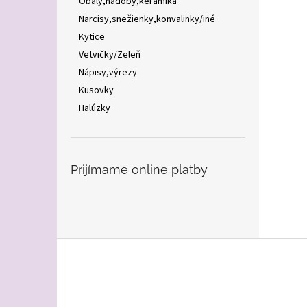
Obaly,nádoby,keramika
Narcisy,snežienky,konvalinky/iné
Kytice
Vetvičky/Zeleň
Nápisy,výrezy
Kusovky
Halúzky
Prijímame online platby
Z
á
p
ä
t