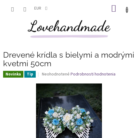
Prejsť
NÁKU
na
EUR
obsah
KOŠÍK
Drevené krídla s bielymi a modrými
kvetmi 50cm
Priemerné
Neohodnotené
Podrobnosti hodnotenia
Novinka
Tip
hodnotenie
produktu
je
0,0
z
5
hviezdičiek.