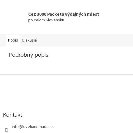
Cez 3000 Packeta výdajných miest
po celom Slovensku
Popis
Diskusia
Podrobný popis
Z
á
p
ä
t
i
Kontakt
e
info
@
lovehandmade.sk