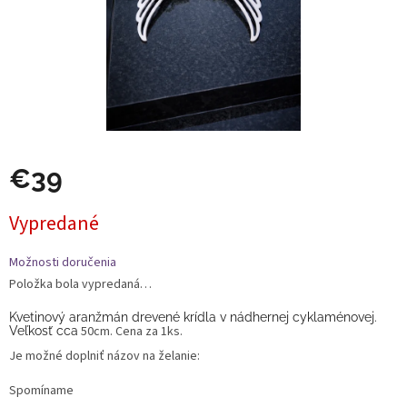
€39
Jednotková
Vypredané
cena:
Možnosti doručenia
Položka bola vypredaná…
Kvetinový aranžmán drevené krídla v nádhernej cyklaménovej.
50cm. Cena za 1ks.
Veľkosť cca
Je možné doplniť názov na želanie:
Spomíname