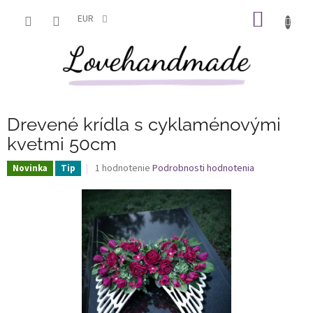
Prejsť
NÁKU
na
EUR
obsah
KOŠÍK
Drevené krídla s cyklaménovými
kvetmi 50cm
Priemerné
1 hodnotenie
Podrobnosti hodnotenia
Novinka
Tip
hodnotenie
produktu
je
5,0
z
5
hviezdičiek.