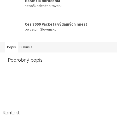
Garancia doručenia
nepoškodeného tovaru
Cez 3000 Packeta výdajných miest
po celom Slovensku
Popis
Diskusia
Podrobný popis
Z
á
p
ä
t
i
Kontakt
e