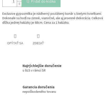
Pridať do košíka
Exclusive gypsomilka je nádherný pozlátený konár s bielymi kvietkami.
Dokonale sa hodí na zimné, vianočné, ale aj jesenné dekorácia. Celková
dĺžka jednej halúzky je 68cm. Cena za 1 halúzku.
OPÝTAŤ SA
ZDIEĽAŤ
Najrýchlejšie doručenie
s GLS v rámci SR
Garancia doručenia
nepoškodeného tovaru