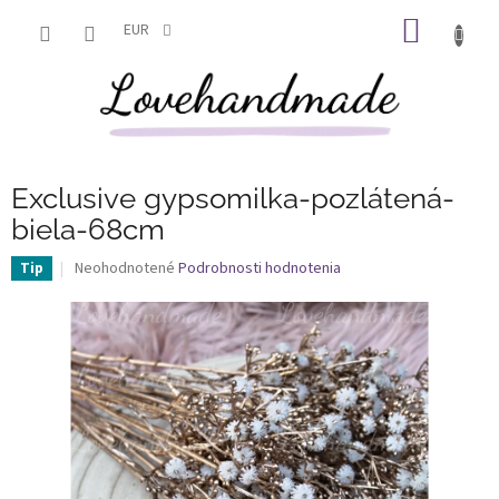
Prejsť
NÁKU
na
EUR
obsah
KOŠÍK
Exclusive gypsomilka-pozlátená-
biela-68cm
Priemerné
Neohodnotené
Podrobnosti hodnotenia
Tip
hodnotenie
produktu
je
0,0
z
5
hviezdičiek.