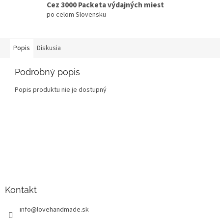
Cez 3000 Packeta výdajných miest
po celom Slovensku
Popis
Diskusia
Podrobný popis
Popis produktu nie je dostupný
Z
á
p
ä
t
i
Kontakt
e
info
@
lovehandmade.sk