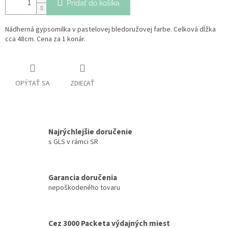
Pridať do košíka
Nádherná gypsomilka v pastelovej bledoružovej farbe. Celková dĺžka
cca 48cm. Cena za 1 konár.
OPÝTAŤ SA
ZDIEĽAŤ
Najrýchlejšie doručenie
s GLS v rámci SR
Garancia doručenia
nepoškodeného tovaru
Cez 3000 Packeta výdajných miest