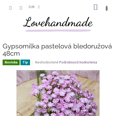
Prejsť
NÁKU
na
EUR
obsah
KOŠÍK
Gypsomilka pastelová bledoružová
48cm
Priemerné
Neohodnotené
Podrobnosti hodnotenia
Novinka
Tip
hodnotenie
produktu
je
0,0
z
5
hviezdičiek.