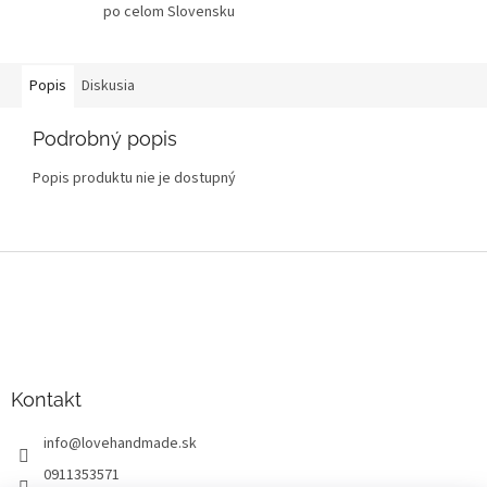
po celom Slovensku
Popis
Diskusia
Podrobný popis
Popis produktu nie je dostupný
Z
á
p
ä
t
i
Kontakt
e
info
@
lovehandmade.sk
0911353571