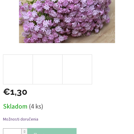
€1,30
Jednotková
Skladom
(4 ks)
cena:
Možnosti doručenia