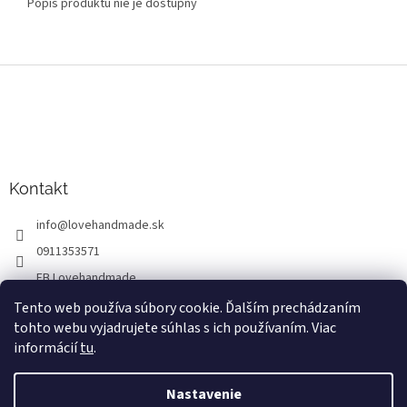
Popis produktu nie je dostupný
Z
á
p
ä
t
i
Kontakt
e
info
@
lovehandmade.sk
0911353571
FB Lovehandmade
lovehandmade.sk
Tento web používa súbory cookie. Ďalším prechádzaním
tohto webu vyjadrujete súhlas s ich používaním. Viac
Lovehandmade
informácií
tu
.
Nastavenie
Vytvoril Shoptet