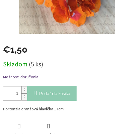
€1,50
Jednotková
Skladom
(5 ks)
cena:
Možnosti doručenia
Pridať do košíka
Hortenzia oranžová hlavička 17cm