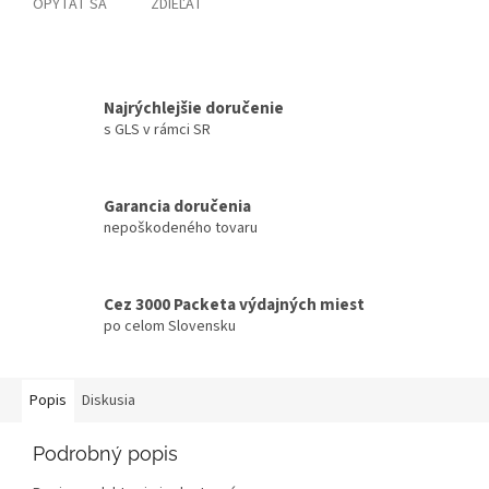
OPÝTAŤ SA
ZDIEĽAŤ
Najrýchlejšie doručenie
s GLS v rámci SR
Garancia doručenia
nepoškodeného tovaru
Cez 3000 Packeta výdajných miest
po celom Slovensku
Popis
Diskusia
Podrobný popis