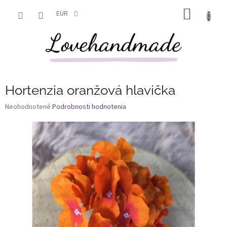
Prejsť
NÁKU
na
EUR
obsah
KOŠÍK
Hortenzia oranžová hlavička
Priemerné
Neohodnotené
Podrobnosti hodnotenia
hodnotenie
produktu
je
0,0
z
5
hviezdičiek.