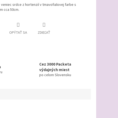
veniec srdce z hortenzií v tmavofialovej farbe s
m cca 50cm.
OPÝTAŤ SA
ZDIEĽAŤ
Cez 3000 Packeta
a
výdajných miest
ru
po celom Slovensku