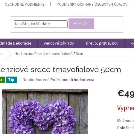
OBCHODNÉ PODMIENKY
PODMIENKY OCHRANY OSOBNÝCH ÚDAJOV
HĽADAŤ
dmade Dekorácie
Vencové základy
Drevo, prútie, kov
K
ie
Hortenziové srdce tmavofialové 50cm
tenziové srdce tmavofialové 50cm
Priemerné
Neohodnotené
Podrobnosti hodnotenia
ka
Tip
hodnotenie
produktu
€4
je
0,0
Jednotk
Vypre
z
cena:
5
hviezdičiek.
Možnosti
Položka 