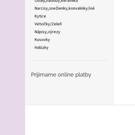
Obaly,nádoby,keramika
Narcisy,snežienky,konvalinky/iné
Kytice
Vetvičky/Zeleň
Nápisy,výrezy
Kusovky
Halúzky
Prijímame online platby
Z
á
p
ä
t