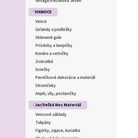
Vintage/Pastelová Jeseň
VIANOCE
Vence
Girlandy a podložky
Sklenené gule
Prízdoby a lampičky
Konáre a vetvičky
Zvieratká
Sviečky
Perníčkové dekorácie a materiál
Stromčeky
Anjeli, víly, postavičky
Jar/Veľká Noc Materiál
Vencové základy
Tulipány
Figúrky, zajace, kuriatka