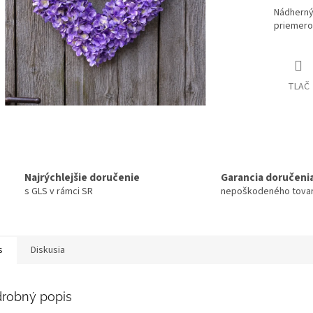
Nádherný 
priemero
TLAČ
Najrýchlejšie doručenie
Garancia doručeni
s GLS v rámci SR
nepoškodeného tova
s
Diskusia
robný popis