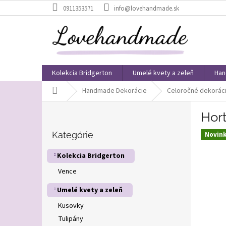
Prejsť
0911353571
info@lovehandmade.sk
na
obsah
Kolekcia Bridgerton
Umelé kvety a zeleň
Han
Domov
Handmade Dekorácie
Celoročné dekorác
B
Hor
o
Preskočiť
č
kategórie
Kategórie
Novin
n
ý
Kolekcia Bridgerton
p
Vence
a
n
Umelé kvety a zeleň
e
l
Kusovky
Tulipány