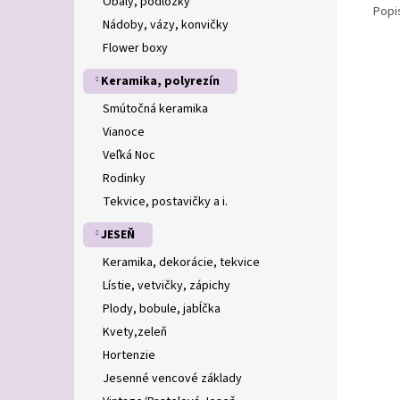
Obaly, podložky
Popi
Nádoby, vázy, konvičky
Flower boxy
Keramika, polyrezín
Smútočná keramika
Vianoce
Veľká Noc
Rodinky
Tekvice, postavičky a i.
JESEŇ
Keramika, dekorácie, tekvice
Lístie, vetvičky, zápichy
Plody, bobule, jabĺčka
Kvety,zeleň
Hortenzie
Jesenné vencové základy