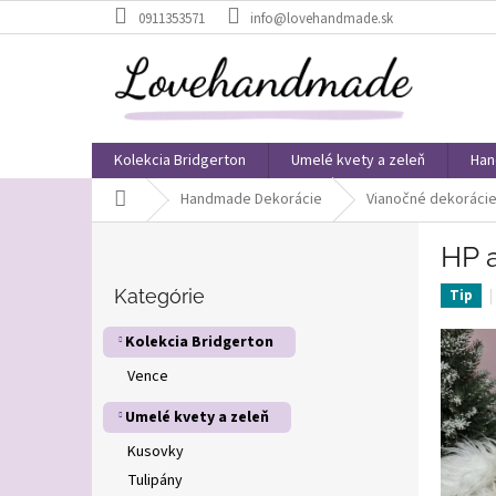
Prejsť
0911353571
info@lovehandmade.sk
na
obsah
Kolekcia Bridgerton
Umelé kvety a zeleň
Han
Domov
Handmade Dekorácie
Vianočné dekoráci
B
HP 
o
Preskočiť
č
kategórie
Kategórie
Tip
n
ý
Kolekcia Bridgerton
p
Vence
a
n
Umelé kvety a zeleň
e
l
Kusovky
Tulipány