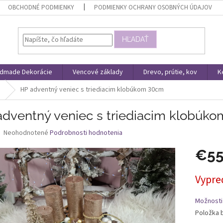
OBCHODNÉ PODMIENKY
PODMIENKY OCHRANY OSOBNÝCH ÚDAJOV
HĽADAŤ
dmade Dekorácie
Vencové základy
Drevo, prútie, kov
K
e
HP adventný veniec s triediacim klobúkom 30cm
adventný veniec s triediacim klobúk
Priemerné
Neohodnotené
Podrobnosti hodnotenia
hodnotenie
produktu
€5
je
0,0
Jednotk
Vypre
z
cena:
5
hviezdičiek.
Možnosti
Položka 