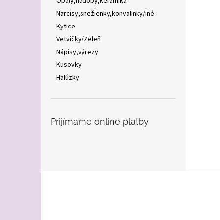
Obaly,nádoby,keramika
Narcisy,snežienky,konvalinky/iné
Kytice
Vetvičky/Zeleň
Nápisy,výrezy
Kusovky
Halúzky
Prijímame online platby
Z
á
p
ä
t