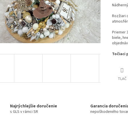
Nádherný 
Rozžiari 
atmosfér
Priemer 
biele, hn
objednáv
Točiaci 
TLAČ
Najrýchlejšie doručenie
Garancia doručeni
s GLS v rámci SR
nepoškodeného tova