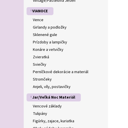
Vintage/Pastelová Jeseň
VIANOCE
Vence
Girlandy a podložky
Sklenené gule
Prízdoby a lampičky
Konáre a vetvičky
Zvieratká
Sviečky
Perníčkové dekorácie a materiál
Stromčeky
Anjeli, víly, postavičky
Jar/Veľká Noc Materiál
Vencové základy
Tulipány
Figúrky, zajace, kuriatka