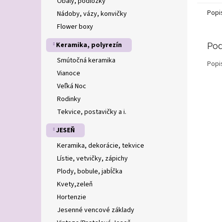
Obaly, podložky
Popi
Nádoby, vázy, konvičky
Flower boxy
Keramika, polyrezín
Pod
Smútočná keramika
Popi
Vianoce
Veľká Noc
Rodinky
Tekvice, postavičky a i.
JESEŇ
Keramika, dekorácie, tekvice
Lístie, vetvičky, zápichy
Plody, bobule, jabĺčka
Kvety,zeleň
Hortenzie
Jesenné vencové základy