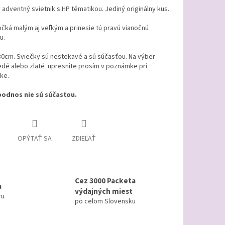
adventný svietnik s HP tématikou. Jediný originálny kus.
očká malým aj veľkým a prinesie tú pravú vianočnú
u.
30cm. Sviečky sú nestekavé a sú súčasťou. Na výber
edé alebo zlaté upresnite prosím v poznámke pri
ke.
podnos nie sú súčasťou.
OPÝTAŤ SA
ZDIEĽAŤ
Cez 3000 Packeta
a
výdajných miest
ru
po celom Slovensku