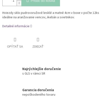
Pridať do košíka
Hviezdy sklo pudrovoružové lesklé a matné 4cm v boxe v počte 12ks
ideálne na aranžovanie vencov, ikebán a svietnikov.
Detailné informácie
OPÝTAŤ SA
ZDIEĽAŤ
Najrýchlejšie doručenie
s GLS v rámci SR
Garancia doručenia
nepoškodeného tovaru