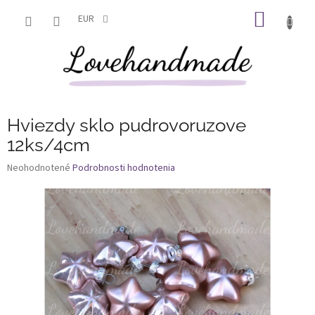
Prejsť
NÁKU
na
EUR
obsah
KOŠÍK
Hviezdy sklo pudrovoruzove
12ks/4cm
Priemerné
Neohodnotené
Podrobnosti hodnotenia
hodnotenie
produktu
je
0,0
z
5
hviezdičiek.