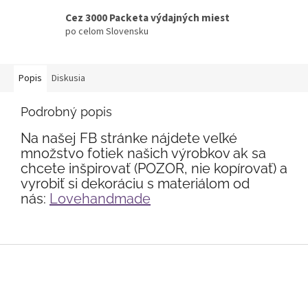
Cez 3000 Packeta výdajných miest
po celom Slovensku
Popis
Diskusia
Podrobný popis
Na našej FB stránke nájdete veľké
množstvo fotiek našich výrobkov ak sa
chcete inšpirovať (POZOR, nie kopírovať) a
vyrobiť si dekoráciu s materiálom od
nás:
Lovehandmade
Z
á
p
ä