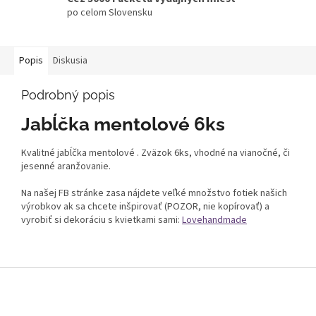
po celom Slovensku
Popis
Diskusia
Podrobný popis
Jabĺčka mentolové 6ks
Kvalitné jabĺčka mentolové . Zväzok 6ks, vhodné na vianočné, či
jesenné aranžovanie.
Na našej FB stránke zasa nájdete veľké množstvo fotiek našich
výrobkov ak sa chcete inšpirovať (POZOR, nie kopírovať) a
vyrobiť si dekoráciu s kvietkami sami:
Lovehandmade
Z
á
p