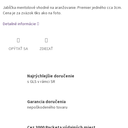
Jabĺčka mentolové vhodné na aranžovanie. Premier jedného cca 3cm.
Cena je za zväzok 6ks ako na foto.
Detailné informácie
OPÝTAŤ SA
ZDIEĽAŤ
Najrýchlejšie doručenie
s GLS v rámci SR
Garancia doručenia
nepoškodeného tovaru
Cez 3000 Packeta výdajných miest