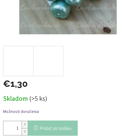
€1,30
Jednotková
Skladom
(>5 ks)
cena:
Možnosti doručenia
Pridať do košíka