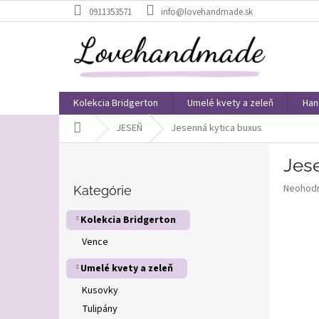
Prejsť
0911353571
info@lovehandmade.sk
na
obsah
Kolekcia Bridgerton
Umelé kvety a zeleň
Han
Domov
JESEŇ
Jesenná kytica buxus
B
Jes
o
Preskočiť
č
Priemer
Neohod
kategórie
Kategórie
n
hodnote
ý
produkt
Kolekcia Bridgerton
p
je
Vence
0,0
a
z
n
Umelé kvety a zeleň
5
e
hviezdič
l
Kusovky
Tulipány