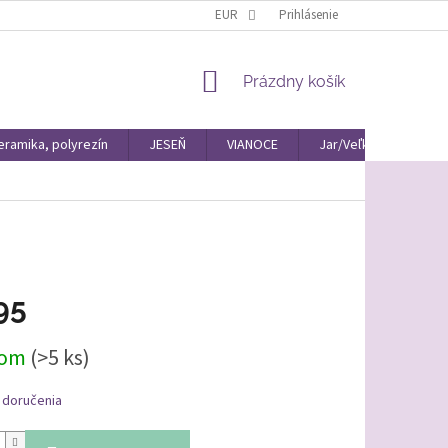
EUR
Prihlásenie
NÁKUPNÝ
Prázdny košík
KOŠÍK
eramika, polyrezín
JESEŇ
VIANOCE
Jar/Veľká Noc Materiá
95
ová
dom
(>5 ks)
 doručenia