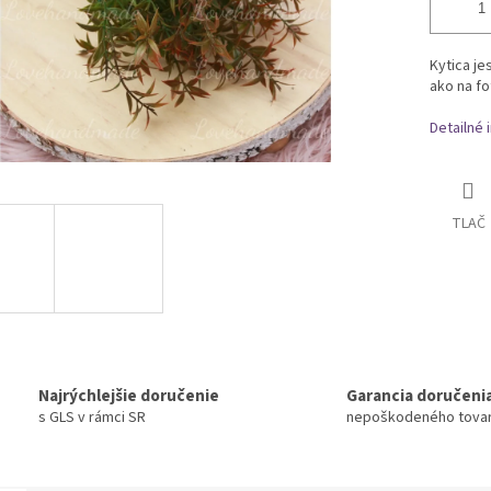
Kytica je
ako na fot
Detailné 
TLAČ
Najrýchlejšie doručenie
Garancia doručeni
s GLS v rámci SR
nepoškodeného tova