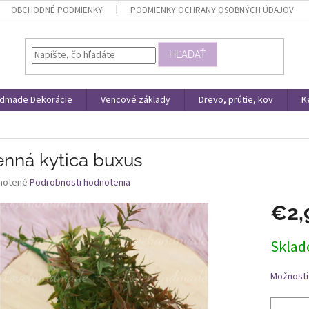
OBCHODNÉ PODMIENKY
PODMIENKY OCHRANY OSOBNÝCH ÚDAJOV
HĽADAŤ
dmade Dekorácie
Vencové základy
Drevo, prútie, kov
K
enná kytica buxus
né
notené
Podrobnosti hodnotenia
nie
€2,
u
Jednotk
Skla
cena:
iek.
Možnosti