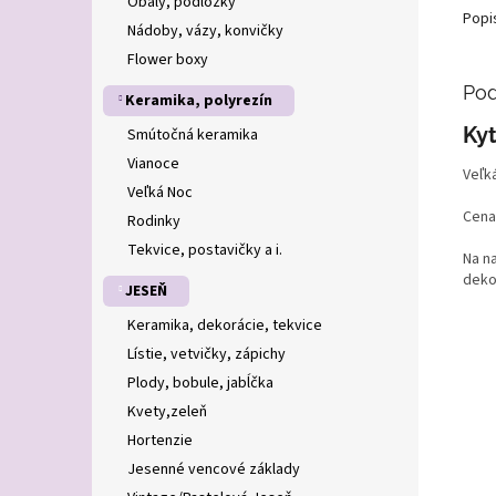
Obaly, podložky
Popi
Nádoby, vázy, konvičky
Flower boxy
Pod
Keramika, polyrezín
Ky
Smútočná keramika
Vianoce
Veľk
Veľká Noc
Cena
Rodinky
Tekvice, postavičky a i.
Na n
deko
JESEŇ
Keramika, dekorácie, tekvice
Lístie, vetvičky, zápichy
Plody, bobule, jabĺčka
Kvety,zeleň
Hortenzie
Jesenné vencové základy