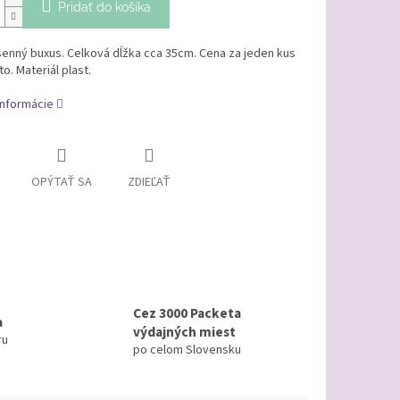
Pridať do košíka
senný buxus. Celková dĺžka cca 35cm. Cena za jeden kus
o. Materiál plast.
informácie
OPÝTAŤ SA
ZDIEĽAŤ
Cez 3000 Packeta
a
výdajných miest
ru
po celom Slovensku