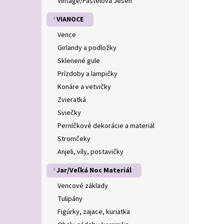
Vintage/Pastelová Jeseň
VIANOCE
Vence
Girlandy a podložky
Sklenené gule
Prízdoby a lampičky
Konáre a vetvičky
Zvieratká
Sviečky
Perníčkové dekorácie a materiál
Stromčeky
Anjeli, víly, postavičky
Jar/Veľká Noc Materiál
Vencové základy
Tulipány
Figúrky, zajace, kuriatka