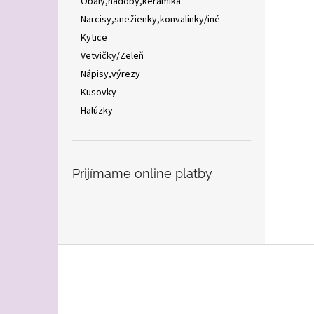
Obaly,nádoby,keramika
Narcisy,snežienky,konvalinky/iné
Kytice
Vetvičky/Zeleň
Nápisy,výrezy
Kusovky
Halúzky
Prijímame online platby
Z
á
p
ä
t