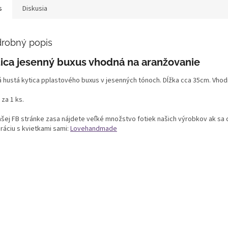
s
Diskusia
robný popis
tica jesenný buxus vhodná na aranžovanie
á hustá kytica pplastového buxus v jesenných tónoch. Dĺžka cca 35cm. Vho
 za 1 ks.
ašej FB stránke zasa nájdete veľké množstvo fotiek našich výrobkov ak sa c
ráciu s kvietkami sami:
Lovehandmade