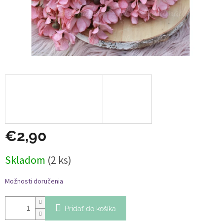
€2,90
Jednotková
Skladom
(2 ks)
cena:
Možnosti doručenia
Pridať do košíka