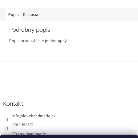
Popis
Diskusia
Podrobný popis
Popis produktu nie je dostupný
Z
á
p
ä
t
i
Kontakt
e
info
@
lovehandmade.sk
0911353571
FB Lovehandmade