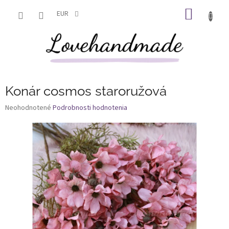
Prejsť
NÁKU
na
EUR
obsah
KOŠÍK
Konár cosmos staroružová
Priemerné
Neohodnotené
Podrobnosti hodnotenia
hodnotenie
produktu
je
0,0
z
5
hviezdičiek.