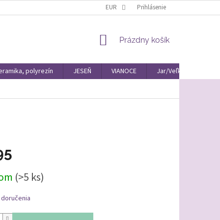
EUR
Prihlásenie
NÁKUPNÝ
Prázdny košík
KOŠÍK
eramika, polyrezín
JESEŇ
VIANOCE
Jar/Veľká Noc Materiá
95
ová
dom
(>5 ks)
 doručenia