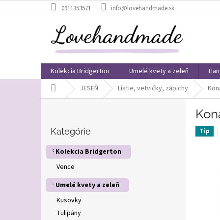
Prejsť
0911353571
info@lovehandmade.sk
na
obsah
Kolekcia Bridgerton
Umelé kvety a zeleň
Han
Domov
JESEŇ
Lístie, vetvičky, zápichy
Koná
B
Koná
o
Preskočiť
č
kategórie
Kategórie
Tip
n
ý
Kolekcia Bridgerton
p
Vence
a
n
Umelé kvety a zeleň
e
l
Kusovky
Tulipány