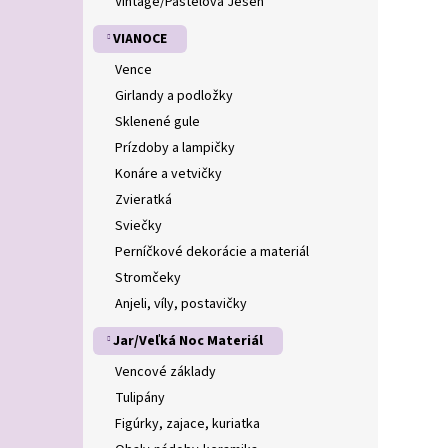
Vintage/Pastelová Jeseň
VIANOCE
Vence
Girlandy a podložky
Sklenené gule
Prízdoby a lampičky
Konáre a vetvičky
Zvieratká
Sviečky
Perníčkové dekorácie a materiál
Stromčeky
Anjeli, víly, postavičky
Jar/Veľká Noc Materiál
Vencové základy
Tulipány
Figúrky, zajace, kuriatka