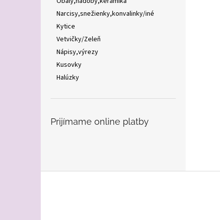
Obaly,nádoby,keramika
Narcisy,snežienky,konvalinky/iné
Kytice
Vetvičky/Zeleň
Nápisy,výrezy
Kusovky
Halúzky
Prijímame online platby
Z
á
p
ä
t