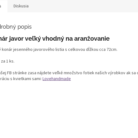
s
Diskusia
robný popis
ár javor veľký vhodný na aranžovanie
ý konár jesenného javorového listia s celkovou dĺžkou cca 72cm.
 za 1 ks.
ašej FB stránke zasa nájdete veľké množstvo fotiek našich výrobkov ak sa c
ráciu s kvietkami sami:
Lovehandmade