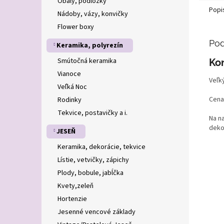
Obaly, podložky
Popi
Nádoby, vázy, konvičky
Flower boxy
Pod
Keramika, polyrezín
Smútočná keramika
Kon
Vianoce
Veľk
Veľká Noc
Cena
Rodinky
Tekvice, postavičky a i.
Na n
deko
JESEŇ
Keramika, dekorácie, tekvice
Lístie, vetvičky, zápichy
Plody, bobule, jabĺčka
Kvety,zeleň
Hortenzie
Jesenné vencové základy