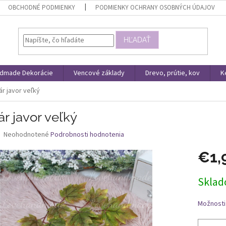
OBCHODNÉ PODMIENKY
PODMIENKY OCHRANY OSOBNÝCH ÚDAJOV
HĽADAŤ
dmade Dekorácie
Vencové základy
Drevo, prútie, kov
K
r javor veľký
r javor veľký
Priemerné
Neohodnotené
Podrobnosti hodnotenia
hodnotenie
produktu
€1,
je
0,0
Jednotk
Skla
z
cena:
5
hviezdičiek.
Možnosti