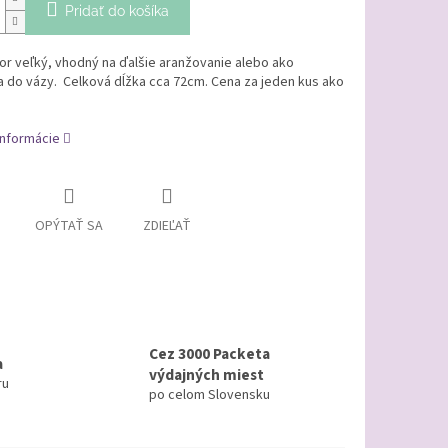
Pridať do košíka
or veľký, vhodný na ďalšie aranžovanie alebo ako
 do vázy. Celková dĺžka cca 72cm. Cena za jeden kus ako
informácie
OPÝTAŤ SA
ZDIEĽAŤ
Cez 3000 Packeta
a
výdajných miest
ru
po celom Slovensku