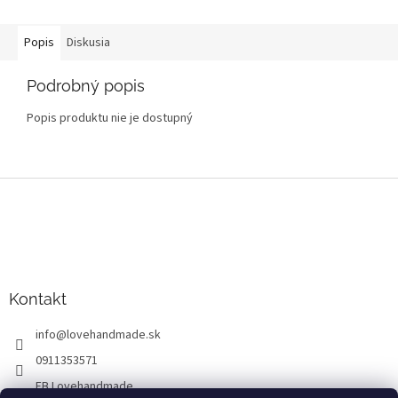
Popis
Diskusia
Podrobný popis
Popis produktu nie je dostupný
Z
á
p
ä
t
i
Kontakt
e
info
@
lovehandmade.sk
0911353571
FB Lovehandmade