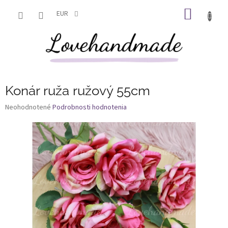
Prejsť
NÁKU
na
EUR
obsah
KOŠÍK
Konár ruža ružový 55cm
Priemerné
Neohodnotené
Podrobnosti hodnotenia
hodnotenie
produktu
je
0,0
z
5
hviezdičiek.