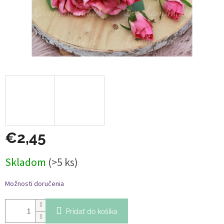
€2,45
Jednotková
Skladom
(>5 ks)
cena:
Možnosti doručenia
Pridať do košíka