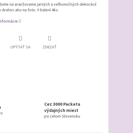
biele na aranžovanie jarných a veľkonočných dekorácií.
 druhov ako na foto. V balení 4ks.
informácie
OPÝTAŤ SA
ZDIEĽAŤ
Cez 3000 Packeta
a
výdajných miest
ru
po celom Slovensku