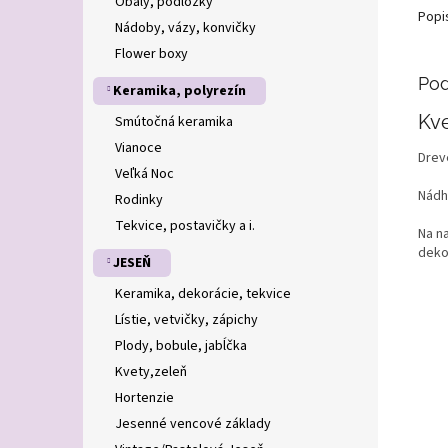
Obaly, podložky
Popi
Nádoby, vázy, konvičky
Flower boxy
Pod
Keramika, polyrezín
Kve
Smútočná keramika
Vianoce
Drev
Veľká Noc
Nádh
Rodinky
Tekvice, postavičky a i.
Na n
deko
JESEŇ
Keramika, dekorácie, tekvice
Lístie, vetvičky, zápichy
Plody, bobule, jabĺčka
Kvety,zeleň
Hortenzie
Jesenné vencové základy