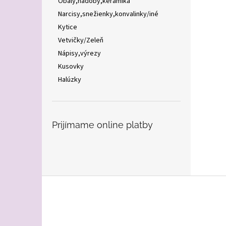
Obaly,nádoby,keramika
Narcisy,snežienky,konvalinky/iné
Kytice
Vetvičky/Zeleň
Nápisy,výrezy
Kusovky
Halúzky
Prijímame online platby
Z
á
p
ä
t