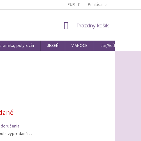
EUR
Prihlásenie
NÁKUPNÝ
Prázdny košík
KOŠÍK
eramika, polyrezín
JESEŇ
VIANOCE
Jar/Veľká Noc Materiá
ová
dané
 doručenia
bola vypredaná…