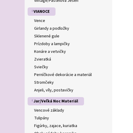
Vintage/Pastelová Jeseň
VIANOCE
Vence
Girlandy a podložky
Sklenené gule
Prízdoby a lampičky
Konáre a vetvičky
Zvieratká
Sviečky
Perníčkové dekorácie a materiál
Stromčeky
Anjeli, víly, postavičky
Jar/Veľká Noc Materiál
Vencové základy
Tulipány
Figúrky, zajace, kuriatka