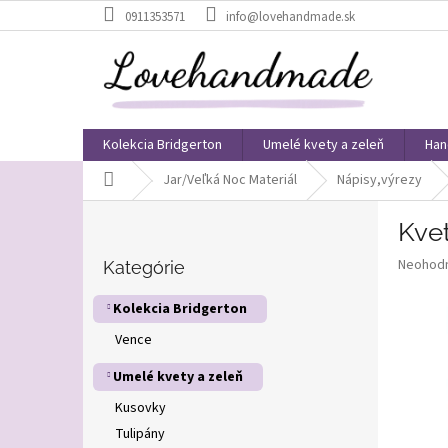
Prejsť
0911353571
info@lovehandmade.sk
na
obsah
Kolekcia Bridgerton
Umelé kvety a zeleň
Han
Domov
Jar/Veľká Noc Materiál
Nápisy,výrezy
B
Kvet
o
Preskočiť
č
Priemer
Neohod
kategórie
Kategórie
n
hodnote
ý
produkt
Kolekcia Bridgerton
p
je
Vence
0,0
a
z
n
Umelé kvety a zeleň
5
e
hviezdič
l
Kusovky
Tulipány