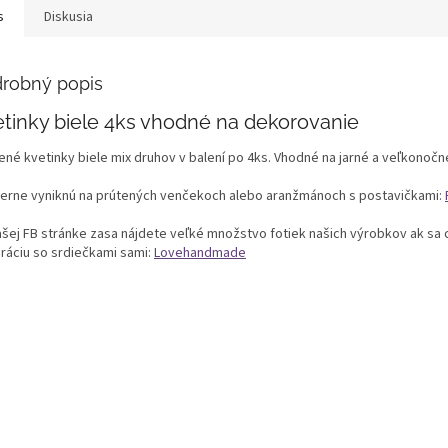
s
Diskusia
robný popis
tinky biele 4ks vhodné na dekorovanie
ené kvetinky biele mix druhov v balení po 4ks. Vhodné na jarné a veľkonočn
erne vyniknú na prútených venčekoch alebo aranžmánoch s postavičkami:
ašej FB stránke zasa nájdete veľké množstvo fotiek našich výrobkov ak sa c
ráciu so srdiečkami sami:
Lovehandmade