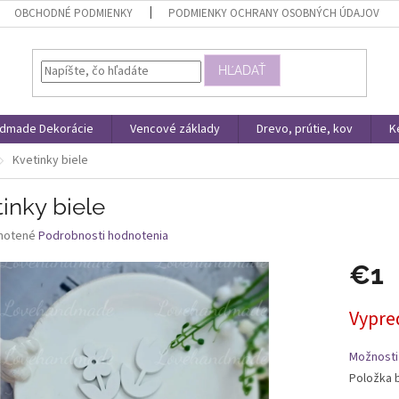
OBCHODNÉ PODMIENKY
PODMIENKY OCHRANY OSOBNÝCH ÚDAJOV
HĽADAŤ
dmade Dekorácie
Vencové základy
Drevo, prútie, kov
K
Kvetinky biele
inky biele
né
notené
Podrobnosti hodnotenia
nie
€1
u
Jednotk
Vypre
cena:
iek.
Možnosti
Položka 