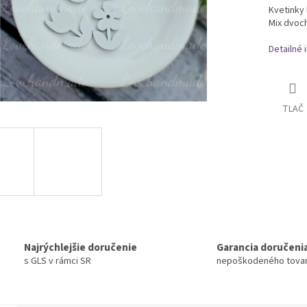
Kvetinky 
Mix dvoch
Detailné 
TLAČ
Najrýchlejšie doručenie
Garancia doručeni
s GLS v rámci SR
nepoškodeného tova