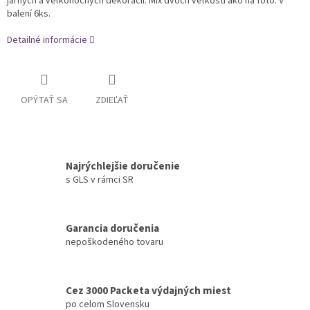
jarných a veľkonočných dekorácií. Mix dvoch veľkostí ako na foto. V
balení 6ks.
Detailné informácie
OPÝTAŤ SA
ZDIEĽAŤ
Najrýchlejšie doručenie
s GLS v rámci SR
Garancia doručenia
nepoškodeného tovaru
Cez 3000 Packeta výdajných miest
po celom Slovensku