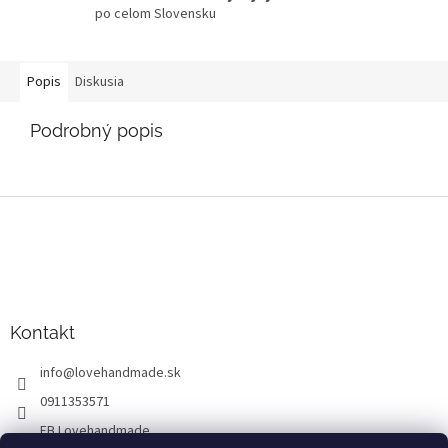
po celom Slovensku
Popis
Diskusia
Podrobný popis
Z
á
p
ä
t
i
Kontakt
e
info
@
lovehandmade.sk
0911353571
FB Lovehandmade