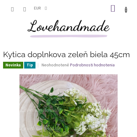
Prejsť
NÁKU
na
EUR
obsah
KOŠÍK
Kytica doplnkova zeleň biela 45cm
Priemerné
Neohodnotené
Podrobnosti hodnotenia
Novinka
Tip
hodnotenie
produktu
je
0,0
z
5
hviezdičiek.