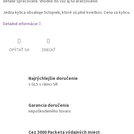
detaile spracované. Vhodné do váz aj na aranžovanie.
Jedna kytica obsahuje 5stopiek, ktoré sú plné kvietkov. Cena za kyticu.
Detailné informácie
OPÝTAŤ SA
ZDIEĽAŤ
Najrýchlejšie doručenie
s GLS v rámci SR
Garancia doručenia
nepoškodeného tovaru
Cez 3000 Packeta výdajných miest