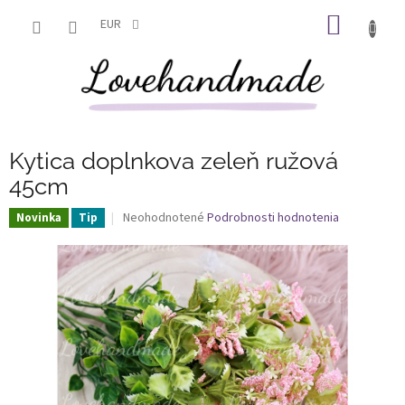
Prejsť
NÁKU
na
EUR
obsah
KOŠÍK
Kytica doplnkova zeleň ružová
45cm
Priemerné
Neohodnotené
Podrobnosti hodnotenia
Novinka
Tip
hodnotenie
produktu
je
0,0
z
5
hviezdičiek.