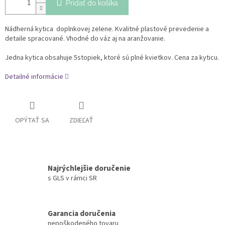
Pridať do košíka
Nádherná kytica doplnkovej zelene. Kvalitné plastové prevedenie a
detaile spracované. Vhodné do váz aj na aranžovanie.
Jedna kytica obsahuje 5stopiek, ktoré sú plné kvietkov. Cena za kyticu.
Detailné informácie
OPÝTAŤ SA
ZDIEĽAŤ
Najrýchlejšie doručenie
s GLS v rámci SR
Garancia doručenia
nepoškodeného tovaru