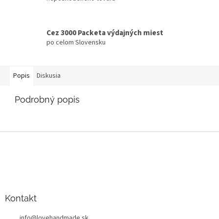
Cez 3000 Packeta výdajných miest
po celom Slovensku
Popis
Diskusia
Podrobný popis
Z
á
p
ä
t
i
Kontakt
e
info
@
lovehandmade.sk