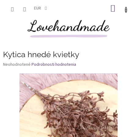
Prejsť
NÁKU
na
EUR
obsah
KOŠÍK
Kytica hnedé kvietky
Priemerné
Neohodnotené
Podrobnosti hodnotenia
hodnotenie
produktu
je
0,0
z
5
hviezdičiek.