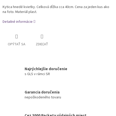
Kytica hnedé kvietky. Celková dĺžka cca 40cm. Cena za jeden kus ako
na foto. Materiál plast.
Detailné informácie
OPÝTAŤ SA
ZDIEĽAŤ
Najrýchlejšie doručenie
s GLS v rámci SR
Garancia doručenia
nepoškodeného tovaru
Cez 3000 Packeta výdajných miest