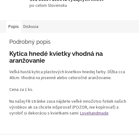
po celom Slovensku
Popis
Diskusia
Podrobný popis
Kytica hnedé kvietky vhodná na
aranžovanie
Veľká hustá kytica plastových kvietkov hnedej farby. Dĺžka cca
40cm. Vhodná na jesenné alebo celoročné aranžovanie.
Cena za 1 ks.
Na našej FB stránke zasa nájdete veľké množstvo fotiek našich
výrobkov ak sa chcete inšpirovať (POZOR, nie kopírovať) a
vyrobiť si dekoráciu s kvietkami sami:
Lovehandmade
Z