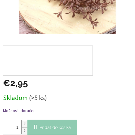
€2,95
Jednotková
Skladom
(>5 ks)
cena:
Možnosti doručenia
Pridať do košíka