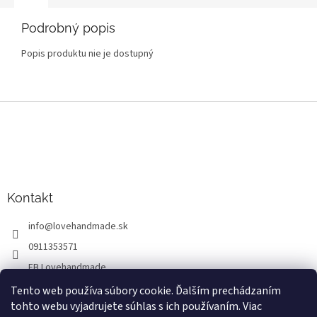
Podrobný popis
Popis produktu nie je dostupný
Z
á
p
ä
t
i
Kontakt
e
info
@
lovehandmade.sk
0911353571
FB Lovehandmade
lovehandmade.sk
Tento web používa súbory cookie. Ďalším prechádzaním
tohto webu vyjadrujete súhlas s ich používaním. Viac
Lovehandmade