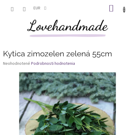
Prejsť
NÁKU
na
EUR
obsah
KOŠÍK
Kytica zimozelen zelená 55cm
Priemerné
Neohodnotené
Podrobnosti hodnotenia
hodnotenie
produktu
je
0,0
z
5
hviezdičiek.