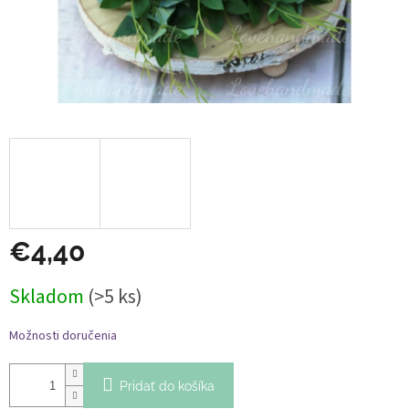
€4,40
Jednotková
Skladom
(>5 ks)
cena:
Možnosti doručenia
Pridať do košíka