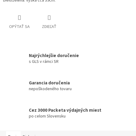
bielozelená. Výška cca 39cm.
OPÝTAŤ SA
ZDIEĽAŤ
Najrýchlejšie doručenie
s GLS v rámci SR
Garancia doručenia
nepoškodeného tovaru
Cez 3000 Packeta výdajných miest
po celom Slovensku