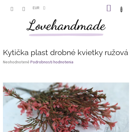
Prejsť
NÁKU
na
EUR
obsah
KOŠÍK
Kytička plast drobné kvietky ružová
Priemerné
Neohodnotené
Podrobnosti hodnotenia
hodnotenie
produktu
je
0,0
z
5
hviezdičiek.