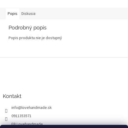
Popis
Diskusia
Podrobný popis
Popis produktu nie je dostupný
Z
á
p
ä
t
i
Kontakt
e
info
@
lovehandmade.sk
0911353571
FB Lovehandmade