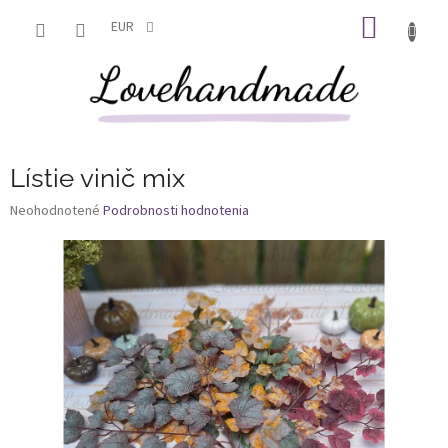
Prejsť
NÁKU
na
EUR
obsah
KOŠÍK
Lístie vinič mix
Priemerné
Neohodnotené
Podrobnosti hodnotenia
hodnotenie
produktu
je
0,0
z
5
hviezdičiek.