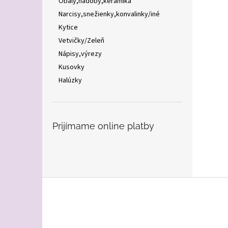
Obaly,nádoby,keramika
Narcisy,snežienky,konvalinky/iné
Kytice
Vetvičky/Zeleň
Nápisy,výrezy
Kusovky
Halúzky
Prijímame online platby
Z
á
p
ä
t