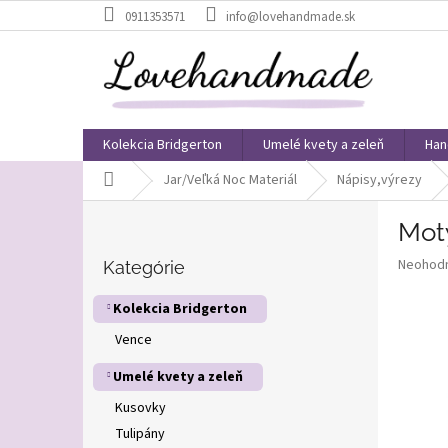
Prejsť
0911353571
info@lovehandmade.sk
na
obsah
Kolekcia Bridgerton
Umelé kvety a zeleň
Han
Domov
Jar/Veľká Noc Materiál
Nápisy,výrezy
B
Mot
o
Preskočiť
č
Priemer
Neohod
kategórie
Kategórie
n
hodnote
ý
produkt
Kolekcia Bridgerton
p
je
Vence
0,0
a
z
n
Umelé kvety a zeleň
5
e
hviezdič
l
Kusovky
Tulipány