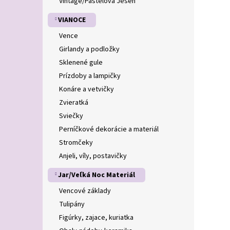
Vintage/Pastelová Jeseň
VIANOCE
Vence
Girlandy a podložky
Sklenené gule
Prízdoby a lampičky
Konáre a vetvičky
Zvieratká
Sviečky
Perníčkové dekorácie a materiál
Stromčeky
Anjeli, víly, postavičky
Jar/Veľká Noc Materiál
Vencové základy
Tulipány
Figúrky, zajace, kuriatka