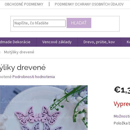
OBCHODNÉ PODMIENKY
PODMIENKY OCHRANY OSOBNÝCH ÚDAJOV
HĽADAŤ
dmade Dekorácie
Vencové základy
Drevo, prútie, kov
K
Motýliky drevené
ýliky drevené
né
notené
Podrobnosti hodnotenia
nie
€1,
u
Jednotk
Vypre
cena:
iek.
Možnosti
Položka 