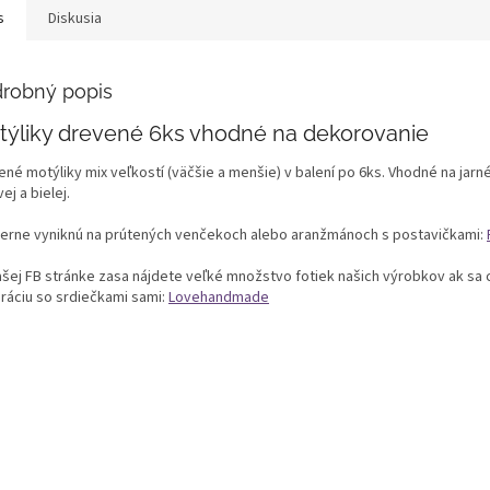
s
Diskusia
robný popis
týliky drevené 6ks vhodné na dekorovanie
ené motýliky mix veľkostí (väčšie a menšie) v balení po 6ks. Vhodné na jarn
ej a bielej.
erne vyniknú na prútených venčekoch alebo aranžmánoch s postavičkami:
ašej FB stránke zasa nájdete veľké množstvo fotiek našich výrobkov ak sa c
ráciu so srdiečkami sami:
Lovehandmade