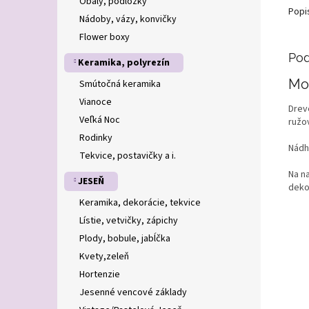
Obaly, podložky
Popi
Nádoby, vázy, konvičky
Flower boxy
Pod
Keramika, polyrezín
Mo
Smútočná keramika
Vianoce
Drev
Veľká Noc
ružov
Rodinky
Nádh
Tekvice, postavičky a i.
Na n
JESEŇ
deko
Keramika, dekorácie, tekvice
Lístie, vetvičky, zápichy
Plody, bobule, jabĺčka
Kvety,zeleň
Hortenzie
Jesenné vencové základy