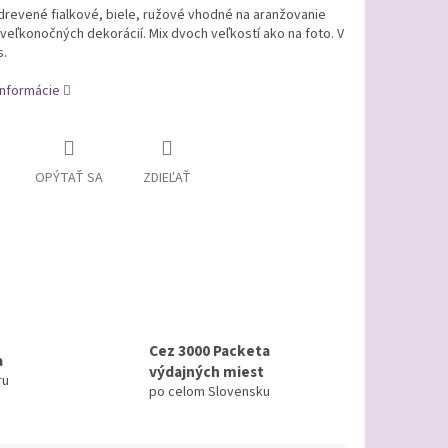
drevené fialkové, biele, ružové vhodné na aranžovanie
 veľkonočných dekorácií. Mix dvoch veľkostí ako na foto. V
s.
informácie
OPÝTAŤ SA
ZDIEĽAŤ
Cez 3000 Packeta
a
výdajných miest
ru
po celom Slovensku