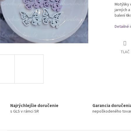
Motýliky 
jarných a
balení 6k
Detailné 
TLAČ
Najrýchlejšie doručenie
Garancia doručeni
s GLS v rámci SR
nepoškodeného tova