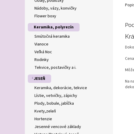
Obaly, podložky
Popi
Nádoby, vázy, konvičky
Flower boxy
Pod
Keramika, polyrezín
Krá
Smútočná keramika
Vianoce
Doko
Veľká Noc
Cena
Rodinky
Tekvice, postavičky a i.
Môže
JESEŇ
Na n
deko
Keramika, dekorácie, tekvice
Lístie, vetvičky, zápichy
Plody, bobule, jabĺčka
Kvety,zeleň
Hortenzie
Jesenné vencové základy