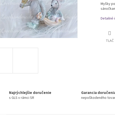
Myšky po
sánočkami
Detailné 
TLAČ
Najrýchlejšie doručenie
Garancia doručeni
s GLS v rámci SR
nepoškodeného tova