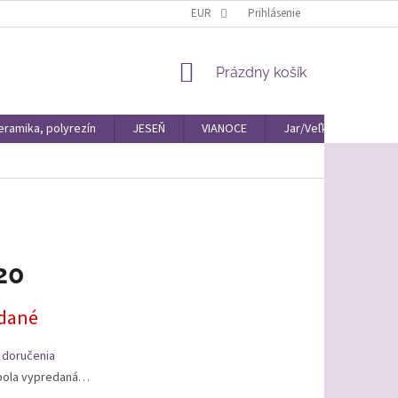
EUR
Prihlásenie
NÁKUPNÝ
Prázdny košík
KOŠÍK
eramika, polyrezín
JESEŇ
VIANOCE
Jar/Veľká Noc Materiá
20
ová
dané
 doručenia
bola vypredaná…