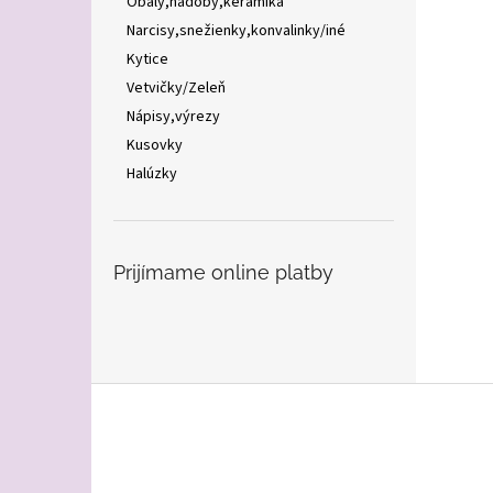
Obaly,nádoby,keramika
Narcisy,snežienky,konvalinky/iné
Kytice
Vetvičky/Zeleň
Nápisy,výrezy
Kusovky
Halúzky
Prijímame online platby
Z
á
p
ä
t