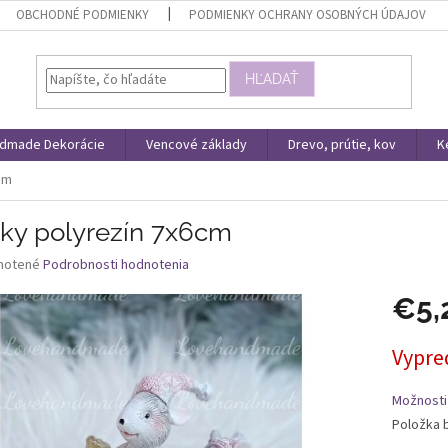
OBCHODNÉ PODMIENKY
PODMIENKY OCHRANY OSOBNÝCH ÚDAJOV
HĽADAŤ
dmade Dekorácie
Vencové základy
Drevo, prútie, kov
K
cm
ky polyrezín 7x6cm
né
notené
Podrobnosti hodnotenia
nie
€5,
u
Jednotk
Vypre
cena:
iek.
Možnosti
Položka 