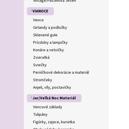
Vintage/Pastelová Jeseň
VIANOCE
Vence
Girlandy a podložky
Sklenené gule
Prízdoby a lampičky
Konáre a vetvičky
Zvieratká
Sviečky
Perníčkové dekorácie a materiál
Stromčeky
Anjeli, víly, postavičky
Jar/Veľká Noc Materiál
Vencové základy
Tulipány
Figúrky, zajace, kuriatka