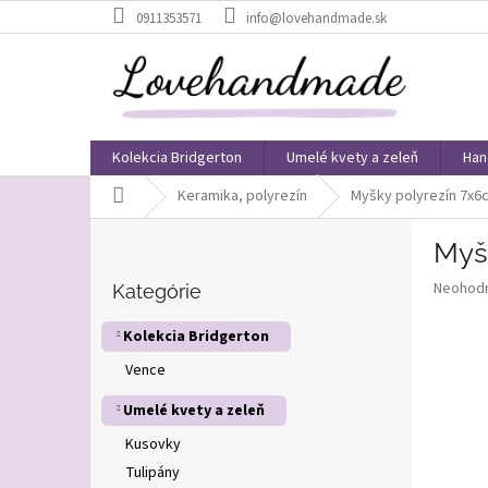
Prejsť
0911353571
info@lovehandmade.sk
na
obsah
Kolekcia Bridgerton
Umelé kvety a zeleň
Han
Domov
Keramika, polyrezín
Myšky polyrezín 7x6
B
Myš
o
Preskočiť
č
Priemer
Neohod
kategórie
Kategórie
n
hodnote
ý
produkt
Kolekcia Bridgerton
p
je
Vence
0,0
a
z
n
Umelé kvety a zeleň
5
e
hviezdič
l
Kusovky
Tulipány