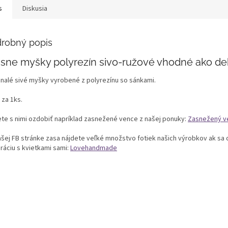
s
Diskusia
robný popis
sne myšky polyrezín sivo-ružové vhodné ako de
nalé sivé myšky vyrobené z polyrezínu so sánkami.
 za 1ks.
te s nimi ozdobiť napríklad zasnežené vence z našej ponuky:
Zasnežený v
ašej FB stránke zasa nájdete veľké množstvo fotiek našich výrobkov ak sa c
ráciu s kvietkami sami:
Lovehandmade