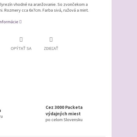
lyrezín vhodné na aranžovanie. So zvončekom a
. Rozmery cca 6x7cm. Farba sivá, ružová a mint.
informácie
OPÝTAŤ SA
ZDIEĽAŤ
Cez 3000 Packeta
a
výdajných miest
ru
po celom Slovensku