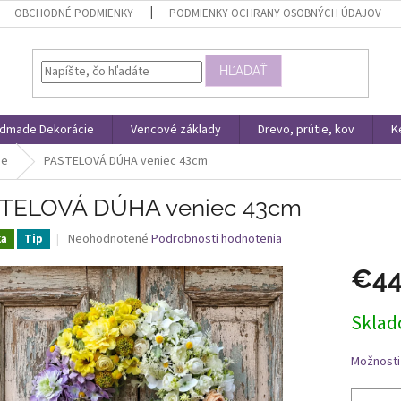
OBCHODNÉ PODMIENKY
PODMIENKY OCHRANY OSOBNÝCH ÚDAJOV
HĽADAŤ
dmade Dekorácie
Vencové základy
Drevo, prútie, kov
K
ie
PASTELOVÁ DÚHA veniec 43cm
TELOVÁ DÚHA veniec 43cm
Priemerné
Neohodnotené
Podrobnosti hodnotenia
ka
Tip
hodnotenie
produktu
€4
je
0,0
Jednotk
Skla
z
cena:
5
hviezdičiek.
Možnosti