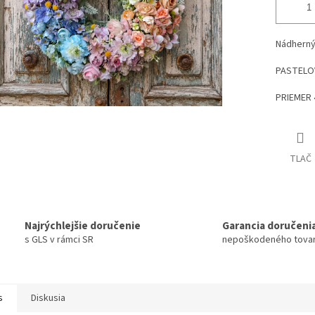
Nádherný
PASTELO
PRIEMER 
TLAČ
Najrýchlejšie doručenie
Garancia doručeni
s GLS v rámci SR
nepoškodeného tova
s
Diskusia