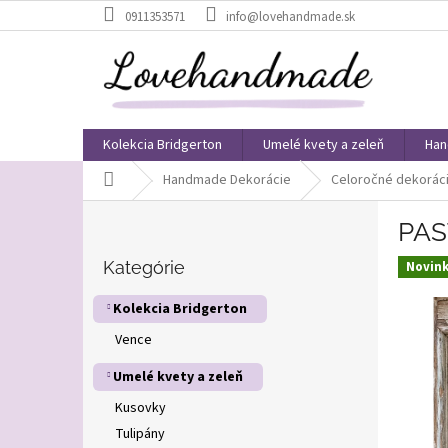
Prejsť
0911353571
info@lovehandmade.sk
na
obsah
Kolekcia Bridgerton
Umelé kvety a zeleň
Han
Domov
Handmade Dekorácie
Celoročné dekorác
B
PAS
o
Preskočiť
č
kategórie
Kategórie
Novin
n
ý
Kolekcia Bridgerton
p
Vence
a
n
Umelé kvety a zeleň
e
l
Kusovky
Tulipány