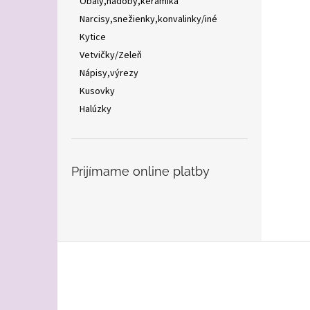
Obaly,nádoby,keramika
Narcisy,snežienky,konvalinky/iné
Kytice
Vetvičky/Zeleň
Nápisy,výrezy
Kusovky
Halúzky
Prijímame online platby
Z
á
p
ä
t