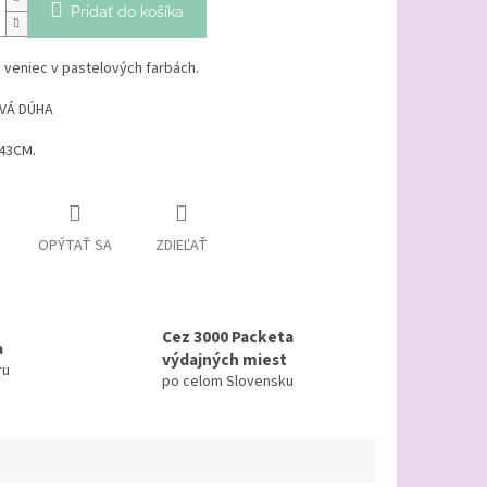
Pridať do košíka
 veniec v pastelových farbách.
VÁ DÚHA
43CM.
OPÝTAŤ SA
ZDIEĽAŤ
Cez 3000 Packeta
a
výdajných miest
ru
po celom Slovensku