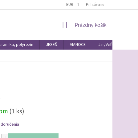
EUR
Prihlásenie
NÁKUPNÝ
Prázdny košík
KOŠÍK
eramika, polyrezín
JESEŇ
VIANOCE
Jar/Veľká Noc Materiá
4
ová
dom
(1 ks)
 doručenia