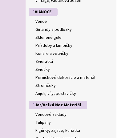
Vintage/Pastelová Jeseň
VIANOCE
Vence
Girlandy a podložky
Sklenené gule
Prízdoby a lampičky
Konáre a vetvičky
Zvieratká
Sviečky
Perníčkové dekorácie a materiál
Stromčeky
Anjeli, víly, postavičky
Jar/Veľká Noc Materiál
Vencové základy
Tulipány
Figúrky, zajace, kuriatka