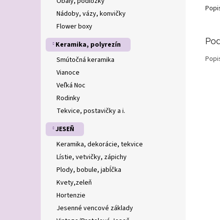
Obaly, podložky
Popi
Nádoby, vázy, konvičky
Flower boxy
Pod
Keramika, polyrezín
Popi
Smútočná keramika
Vianoce
Veľká Noc
Rodinky
Tekvice, postavičky a i.
JESEŇ
Keramika, dekorácie, tekvice
Lístie, vetvičky, zápichy
Plody, bobule, jabĺčka
Kvety,zeleň
Hortenzie
Jesenné vencové základy