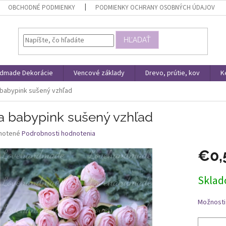
OBCHODNÉ PODMIENKY
PODMIENKY OCHRANY OSOBNÝCH ÚDAJOV
HĽADAŤ
dmade Dekorácie
Vencové základy
Drevo, prútie, kov
K
babypink sušený vzhľad
a babypink sušený vzhľad
né
notené
Podrobnosti hodnotenia
nie
€0,
u
Jednotk
Skla
cena:
iek.
Možnosti