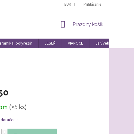
EUR
Prihlásenie
NÁKUPNÝ
Prázdny košík
KOŠÍK
eramika, polyrezín
JESEŇ
VIANOCE
Jar/Veľká Noc Materiá
50
ová
dom
(>5 ks)
 doručenia