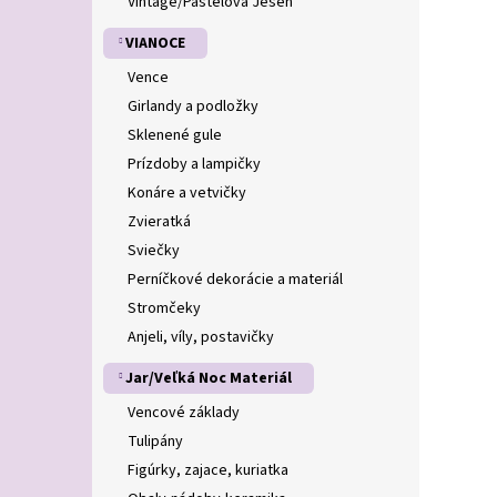
Vintage/Pastelová Jeseň
VIANOCE
Vence
Girlandy a podložky
Sklenené gule
Prízdoby a lampičky
Konáre a vetvičky
Zvieratká
Sviečky
Perníčkové dekorácie a materiál
Stromčeky
Anjeli, víly, postavičky
Jar/Veľká Noc Materiál
Vencové základy
Tulipány
Figúrky, zajace, kuriatka