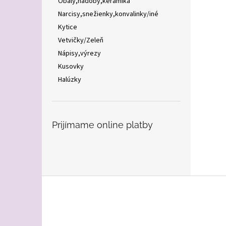
Obaly,nádoby,keramika
Narcisy,snežienky,konvalinky/iné
Kytice
Vetvičky/Zeleň
Nápisy,výrezy
Kusovky
Halúzky
Prijímame online platby
Z
á
p
ä
t