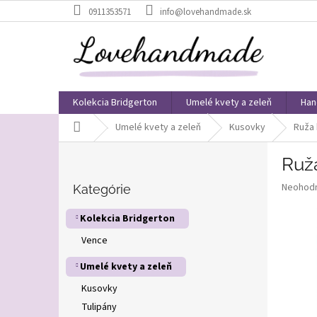
Prejsť
0911353571
info@lovehandmade.sk
na
obsah
Kolekcia Bridgerton
Umelé kvety a zeleň
Han
Domov
Umelé kvety a zeleň
Kusovky
Ruža 
B
Ruž
o
Preskočiť
č
Priemer
Neohod
kategórie
Kategórie
n
hodnote
ý
produkt
Kolekcia Bridgerton
p
je
Vence
0,0
a
z
n
Umelé kvety a zeleň
5
e
hviezdič
l
Kusovky
Tulipány