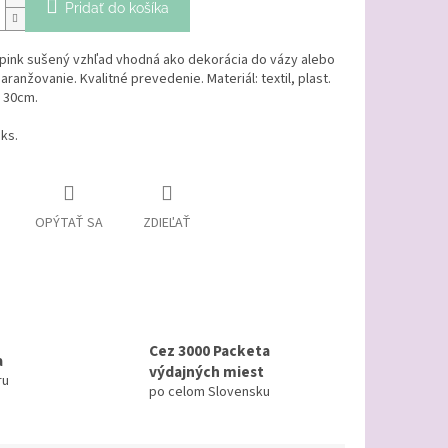
Pridať do košíka
pink sušený vzhľad vhodná ako dekorácia do vázy alebo
 aranžovanie. Kvalitné prevedenie. Materiál: textil, plast.
 30cm.
ks.
OPÝTAŤ SA
ZDIEĽAŤ
Cez 3000 Packeta
a
výdajných miest
ru
po celom Slovensku