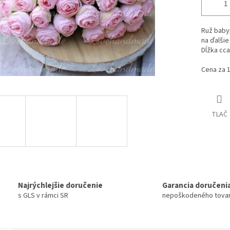
Ruž baby
na ďalšie
Dĺžka cca
Cena za 1
TLAČ
Najrýchlejšie doručenie
Garancia doručeni
s GLS v rámci SR
nepoškodeného tova