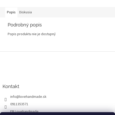
Popis
Diskusia
Podrobný popis
Popis produktu nie je dostupný
Z
á
p
ä
t
i
Kontakt
e
info
@
lovehandmade.sk
0911353571
FB Lovehandmade