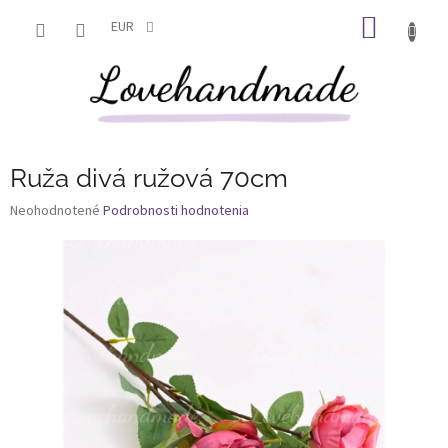
Prejsť
NÁKU
na
EUR
obsah
KOŠÍK
Ruža divá ružová 70cm
Priemerné
Neohodnotené
Podrobnosti hodnotenia
hodnotenie
produktu
je
0,0
z
5
hviezdičiek.