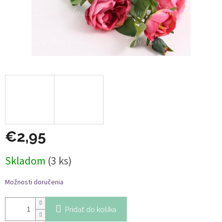
€2,95
Jednotková
Skladom
(3 ks)
cena:
Možnosti doručenia
Pridať do košíka