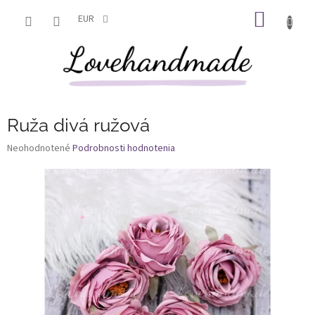
Prejsť
NÁKU
na
EUR
obsah
KOŠÍK
Ruža divá ružová
Priemerné
Neohodnotené
Podrobnosti hodnotenia
hodnotenie
produktu
je
0,0
z
5
hviezdičiek.