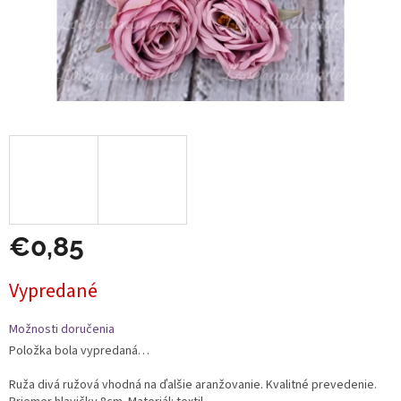
€0,85
Jednotková
Vypredané
cena:
Možnosti doručenia
Položka bola vypredaná…
Ruža divá ružová vhodná na ďalšie aranžovanie. Kvalitné prevedenie.