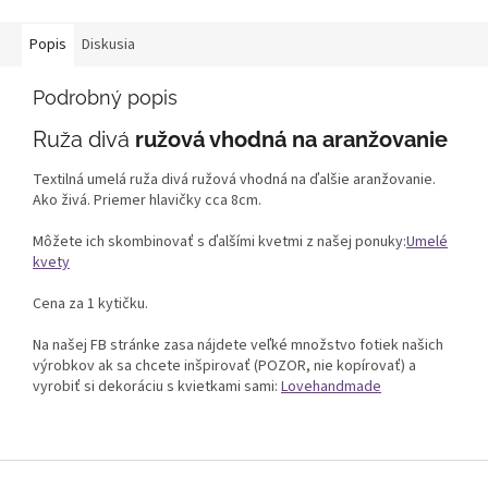
Popis
Diskusia
Podrobný popis
Ruža divá
ružová vhodná na aranžovanie
Textilná umelá ruža divá ružová vhodná na ďalšie aranžovanie.
Ako živá. Priemer hlavičky cca 8cm.
Môžete ich skombinovať s ďalšími kvetmi z našej ponuky:
Umelé
kvety
Cena za 1 kytičku.
Na našej FB stránke zasa nájdete veľké množstvo fotiek našich
výrobkov ak sa chcete inšpirovať (POZOR, nie kopírovať) a
vyrobiť si dekoráciu s kvietkami sami:
Lovehandmade
Z