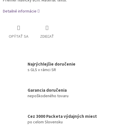
Priemer hlavičky 8cm. Materiál: textil.
Detailné informácie
OPÝTAŤ SA
ZDIEĽAŤ
Najrýchlejšie doručenie
s GLS v rámci SR
Garancia doručenia
nepoškodeného tovaru
Cez 3000 Packeta výdajných miest
po celom Slovensku