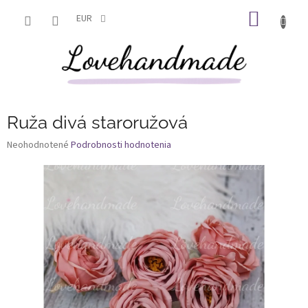
Prejsť
NÁKU
na
EUR
obsah
KOŠÍK
Ruža divá staroružová
Priemerné
Neohodnotené
Podrobnosti hodnotenia
hodnotenie
produktu
je
0,0
z
5
hviezdičiek.