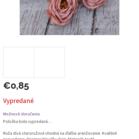
€0,85
Jednotková
Vypredané
cena:
Možnosti doručenia
Položka bola vypredaná…
Ruža divá staroružová vhodná na ďalšie aranžovanie. Kvalitné