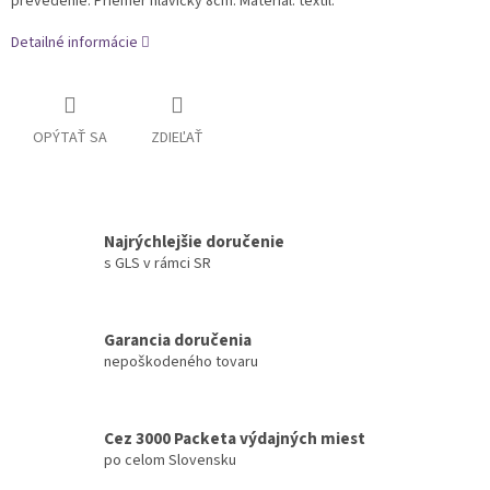
prevedenie. Priemer hlavičky 8cm. Materiál: textil.
Detailné informácie
OPÝTAŤ SA
ZDIEĽAŤ
Najrýchlejšie doručenie
s GLS v rámci SR
Garancia doručenia
nepoškodeného tovaru
Cez 3000 Packeta výdajných miest
po celom Slovensku