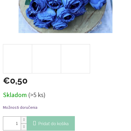
€0,50
Jednotková
Skladom
(>5 ks)
cena:
Možnosti doručenia
Pridať do košíka