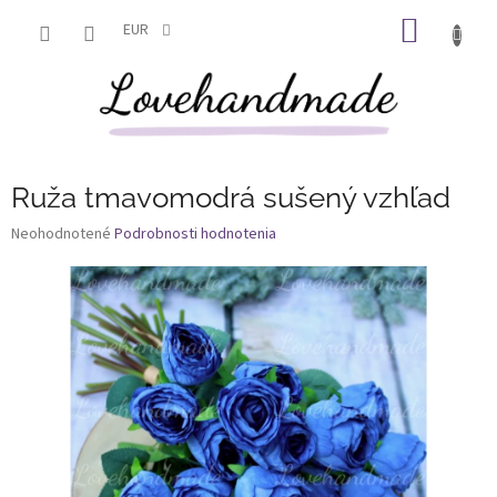
Prejsť
NÁKU
na
EUR
obsah
KOŠÍK
Ruža tmavomodrá sušený vzhľad
Priemerné
Neohodnotené
Podrobnosti hodnotenia
hodnotenie
produktu
je
0,0
z
5
hviezdičiek.