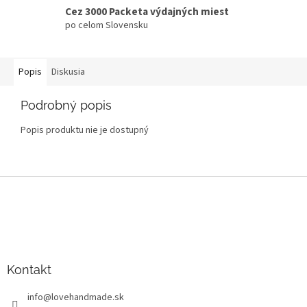
Cez 3000 Packeta výdajných miest
po celom Slovensku
Popis
Diskusia
Podrobný popis
Popis produktu nie je dostupný
Z
á
p
ä
t
i
Kontakt
e
info
@
lovehandmade.sk