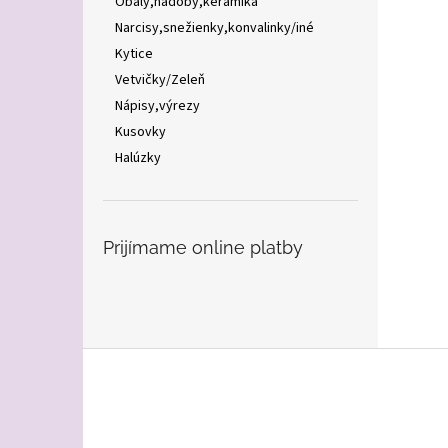
Obaly,nádoby,keramika
Narcisy,snežienky,konvalinky/iné
Kytice
Vetvičky/Zeleň
Nápisy,výrezy
Kusovky
Halúzky
Prijímame online platby
Z
á
p
ä
t