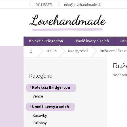
Prejsť
0911353571
info@lovehandmade.sk
na
obsah
Kolekcia Bridgerton
Umelé kvety a zeleň
Han
Domov
JESEŇ
Kvety,zeleň
Ruža vetvička 
B
Ruž
o
Preskočiť
č
Priemer
Neohod
kategórie
Kategórie
n
hodnote
ý
produkt
Kolekcia Bridgerton
p
je
Vence
0,0
a
z
n
Umelé kvety a zeleň
5
e
hviezdič
l
Kusovky
Tulipány