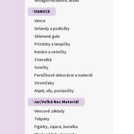
Vintage/Pastelová Jeseň
VIANOCE
Vence
Girlandy a podložky
Sklenené gule
Prízdoby a lampičky
Konáre a vetvičky
Zvieratká
Sviečky
Perníčkové dekorácie a materiál
Stromčeky
Anjeli, víly, postavičky
Jar/Veľká Noc Materiál
Vencové základy
Tulipány
Figúrky, zajace, kuriatka