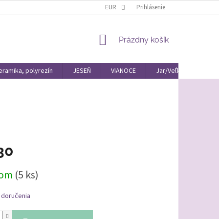
EUR
Prihlásenie
NÁKUPNÝ
Prázdny košík
KOŠÍK
eramika, polyrezín
JESEŇ
VIANOCE
Jar/Veľká Noc Materiá
30
ová
dom
(5 ks)
 doručenia