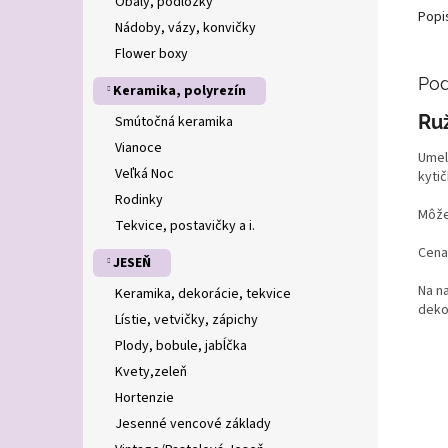
Obaly, podložky
Popi
Nádoby, vázy, konvičky
Flower boxy
Pod
Keramika, polyrezín
Ru
Smútočná keramika
Vianoce
Umel
Veľká Noc
kyti
Rodinky
Môže
Tekvice, postavičky a i.
Cena 
JESEŇ
Na n
Keramika, dekorácie, tekvice
deko
Lístie, vetvičky, zápichy
Plody, bobule, jabĺčka
Kvety,zeleň
Hortenzie
Jesenné vencové základy