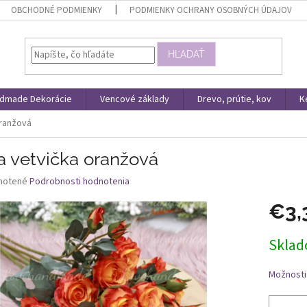
OBCHODNÉ PODMIENKY
PODMIENKY OCHRANY OSOBNÝCH ÚDAJOV
HĽADAŤ
dmade Dekorácie
Vencové základy
Drevo, prútie, kov
K
oranžová
a vetvička oranžová
né
notené
Podrobnosti hodnotenia
nie
€3,
u
Jednotk
Skla
cena:
iek.
Možnosti