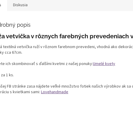
s
Diskusia
robný popis
ža vetvička v rôznych farebných prevedeniach
á textilná vetvička ruží v rôznom farebnom prevedeni, vhodná ako dekoráci
čky cca 67cm.
te ich skombinovať s ďalšími kvetmi z našej ponuky:
Umelé kvety
za 1 ks.
ašej FB stránke zasa nájdete veľké množstvo fotiek našich výrobkov ak sa c
ráciu s kvietkami sami:
Lovehandmade