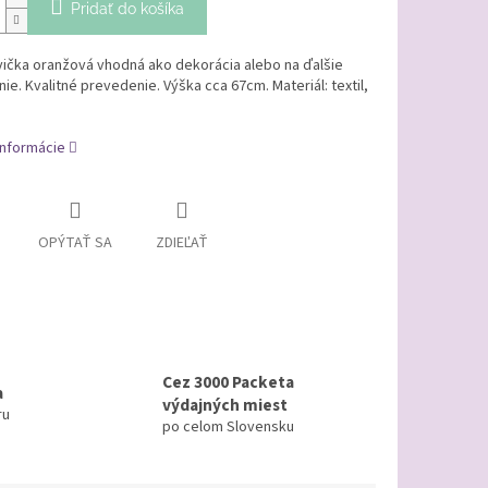
Pridať do košíka
vička oranžová vhodná ako dekorácia alebo na ďalšie
ie. Kvalitné prevedenie. Výška cca 67cm. Materiál: textil,
informácie
OPÝTAŤ SA
ZDIEĽAŤ
Cez 3000 Packeta
a
výdajných miest
ru
po celom Slovensku