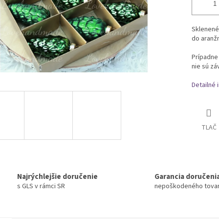
Sklenené
do aranžm
Prípadne
nie sú zá
Detailné 
TLAČ
Najrýchlejšie doručenie
Garancia doručeni
s GLS v rámci SR
nepoškodeného tova