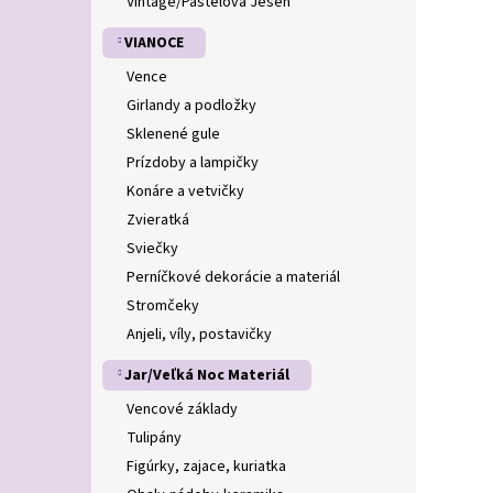
Vintage/Pastelová Jeseň
VIANOCE
Vence
Girlandy a podložky
Sklenené gule
Prízdoby a lampičky
Konáre a vetvičky
Zvieratká
Sviečky
Perníčkové dekorácie a materiál
Stromčeky
Anjeli, víly, postavičky
Jar/Veľká Noc Materiál
Vencové základy
Tulipány
Figúrky, zajace, kuriatka