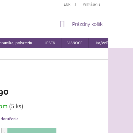
EUR
Prihlásenie
NÁKUPNÝ
Prázdny košík
KOŠÍK
eramika, polyrezín
JESEŇ
VIANOCE
Jar/Veľká Noc Materiá
90
ová
dom
(5 ks)
 doručenia