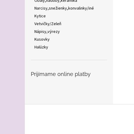
Obaly,nádoby,keramika
Narcisy,snežienky,konvalinky/iné
Kytice
Vetvičky/Zeleň
Nápisy,výrezy
Kusovky
Halúzky
Prijímame online platby
Z
á
p
ä
t