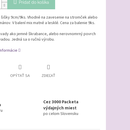
Pridať do košíka
 šišky 9cm/9ks. Vhodné na zavesenie na stromček alebo
ánov. V balení mix matné a lesklé. Cena za balenie 9ks.
 vady ako jemné škrabance, alebo nerovnomrný povrch
vadou. Jedná sa o ručnú výrobu.
informácie
OPÝTAŤ SA
ZDIEĽAŤ
Cez 3000 Packeta
a
výdajných miest
ru
po celom Slovensku