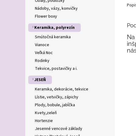
Obaly, podložky
Popi
Nádoby, vázy, konvičky
Flower boxy
Pod
Keramika, polyrezín
Na 
Smútočná keramika
inš
Vianoce
nás
Veľká Noc
Rodinky
Tekvice, postavičky a i.
JESEŇ
Keramika, dekorácie, tekvice
Lístie, vetvičky, zápichy
Plody, bobule, jabĺčka
Kvety,zeleň
Hortenzie
Jesenné vencové základy