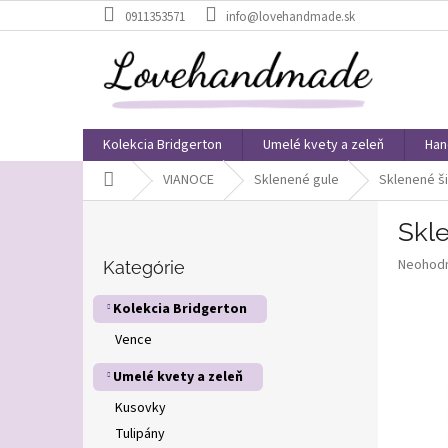
Prejsť
0911353571
info@lovehandmade.sk
na
obsah
Kolekcia Bridgerton
Umelé kvety a zeleň
Han
Domov
VIANOCE
Sklenené gule
Sklenené š
B
Skl
o
Preskočiť
č
Priemer
Neohod
kategórie
Kategórie
n
hodnote
ý
produkt
Kolekcia Bridgerton
p
je
Vence
0,0
a
z
n
Umelé kvety a zeleň
5
e
hviezdič
l
Kusovky
Tulipány