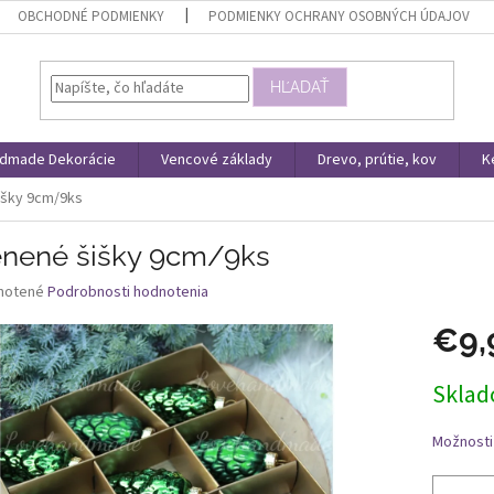
OBCHODNÉ PODMIENKY
PODMIENKY OCHRANY OSOBNÝCH ÚDAJOV
HĽADAŤ
dmade Dekorácie
Vencové základy
Drevo, prútie, kov
K
išky 9cm/9ks
enené šišky 9cm/9ks
né
notené
Podrobnosti hodnotenia
nie
€9,
u
Jednotk
Skla
cena:
iek.
Možnosti