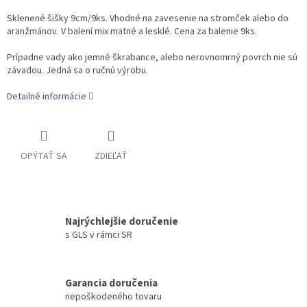
Sklenené šišky 9cm/9ks. Vhodné na zavesenie na stromček alebo do
aranžmánov. V balení mix matné a lesklé. Cena za balenie 9ks.
Prípadne vady ako jemné škrabance, alebo nerovnomrný povrch nie sú
závadou. Jedná sa o ručnú výrobu.
Detailné informácie
OPÝTAŤ SA
ZDIEĽAŤ
Najrýchlejšie doručenie
s GLS v rámci SR
Garancia doručenia
nepoškodeného tovaru