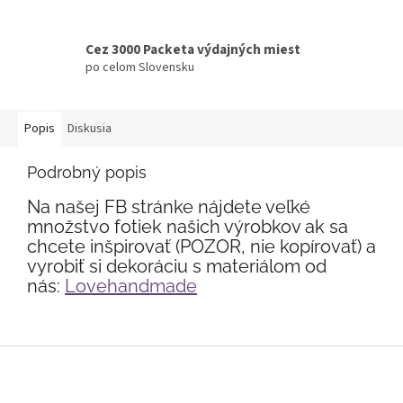
Cez 3000 Packeta výdajných miest
po celom Slovensku
Popis
Diskusia
Podrobný popis
Na našej FB stránke nájdete veľké
množstvo fotiek našich výrobkov ak sa
chcete inšpirovať (POZOR, nie kopírovať) a
vyrobiť si dekoráciu s materiálom od
nás:
Lovehandmade
Z
á
p