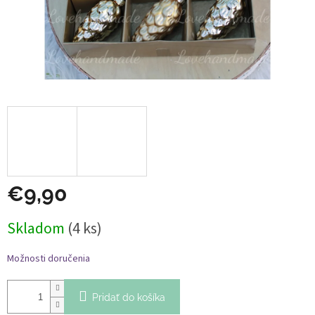
€9,90
Jednotková
Skladom
(4 ks)
cena:
Možnosti doručenia
Pridať do košíka