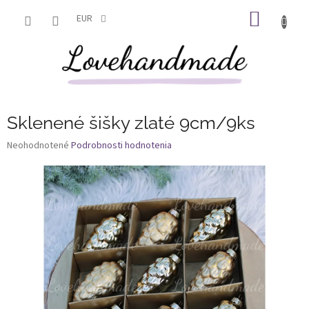
Prejsť
NÁKU
na
EUR
obsah
KOŠÍK
Sklenené šišky zlaté 9cm/9ks
Priemerné
Neohodnotené
Podrobnosti hodnotenia
hodnotenie
produktu
je
0,0
z
5
hviezdičiek.